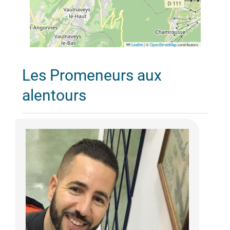
Leaflet
|
©
OpenStreetMap
contributors
Les Promeneurs aux
alentours