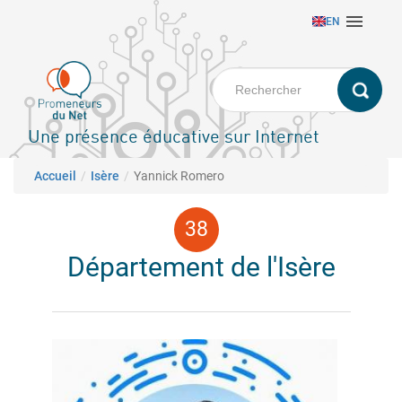
Aller

EN
au
contenu
principal
Une présence éducative sur Internet
Fil d'Ariane
Accueil
Isère
Yannick Romero
Département de l'Isère