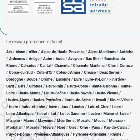
Le réseau promeneurs du net
/
/
/
/
/
Ain
Aisne
Allier
Alpes-de-Haute-Provence
Alpes-Maritimes
Ardèche
/
/
/
/
/
/
/
Ardennes
Ariège
Aube
Aude
Aveyron
Bas Rhin
Bouches-du-
/
/
/
/
/
/
Rhône
Calvados
Cantal
Charente
Charente-Maritime
Cher
Corrèze
/
/
/
/
/
/
Corse-du-Sud
Côte-d'Or
Côtes-d'Armor
Creuse
Deux Sèvres
/
/
/
/
/
/
/
Dordogne
Doubs
Drôme
Essonne
Eure
Eure-et-Loir
Finistère
/
/
/
/
/
/
Gard
Gers
Gironde
Haut-Rhin
Haute-Corse
Haute-Garonne
Haute-
/
/
/
/
/
Loire
Haute-Marne
Haute-Saône
Haute-Savoie
Haute-Vienne
/
/
/
/
Hautes-Alpes
Hautes-Pyrénées
Hauts-de-Seine
Hérault
Ille-et-Vilaine
/
/
/
/
/
/
/
/
Indre
Indre-et-Loire
Isère
Jura
Landes
Loir-et-Cher
Loire
/
/
/
/
/
/
Loire-Atlantique
Loiret
Lot
Lot et Garonne
Lozère
Maine-et-Loire
/
/
/
/
/
/
Manche
Marne
Mayenne
Meurthe-et-Moselle
Meuse
Monaco
/
/
/
/
/
/
/
/
Morbihan
Moselle
Nièvre
Nord
Oise
Orne
Paris
Pas-de-Calais
/
/
/
/
Puy-de-Dôme
Pyrénées-Atlantiques
Pyrénées-Orientales
Rhône