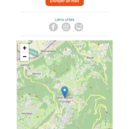
Envoyer un mail
Liens utiles

+
−