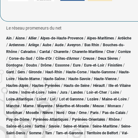
Le réseau promeneurs du net
/
/
/
/
/
Ain
Aisne
Allier
Alpes-de-Haute-Provence
Alpes-Maritimes
Ardèche
/
/
/
/
/
/
/
Ardennes
Ariège
Aube
Aude
Aveyron
Bas Rhin
Bouches-du-
/
/
/
/
/
/
Rhône
Calvados
Cantal
Charente
Charente-Maritime
Cher
Corrèze
/
/
/
/
/
/
Corse-du-Sud
Côte-d'Or
Côtes-d'Armor
Creuse
Deux Sèvres
/
/
/
/
/
/
/
Dordogne
Doubs
Drôme
Essonne
Eure
Eure-et-Loir
Finistère
/
/
/
/
/
/
Gard
Gers
Gironde
Haut-Rhin
Haute-Corse
Haute-Garonne
Haute-
/
/
/
/
/
Loire
Haute-Marne
Haute-Saône
Haute-Savoie
Haute-Vienne
/
/
/
/
Hautes-Alpes
Hautes-Pyrénées
Hauts-de-Seine
Hérault
Ille-et-Vilaine
/
/
/
/
/
/
/
/
Indre
Indre-et-Loire
Isère
Jura
Landes
Loir-et-Cher
Loire
/
/
/
/
/
/
Loire-Atlantique
Loiret
Lot
Lot et Garonne
Lozère
Maine-et-Loire
/
/
/
/
/
/
Manche
Marne
Mayenne
Meurthe-et-Moselle
Meuse
Monaco
/
/
/
/
/
/
/
/
Morbihan
Moselle
Nièvre
Nord
Oise
Orne
Paris
Pas-de-Calais
/
/
/
/
Puy-de-Dôme
Pyrénées-Atlantiques
Pyrénées-Orientales
Rhône
/
/
/
/
/
Saône-et-Loire
Sarthe
Savoie
Seine-et-Marne
Seine-Maritime
Seine-
/
/
/
/
/
Saint-Denis
Somme
Tarn
Tarn-et-Garonne
Territoire de Belfort
Val-