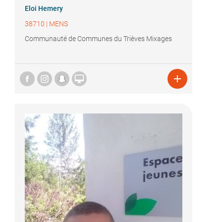
Eloi Hemery
38710
|
MENS
Communauté de Communes du Trièves Mixages

