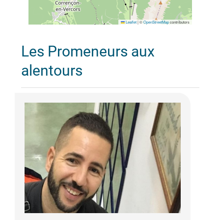
Leaflet
|
©
OpenStreetMap
contributors
Les Promeneurs aux
alentours