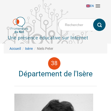
Aller

EN
au
contenu
principal
Une présence éducative sur Internet
Fil d'Ariane
Accueil
Isère
Niels Peter
Département de l'Isère