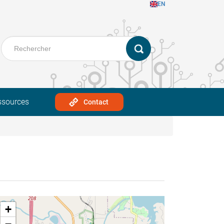
EN
ssources
Contact
+