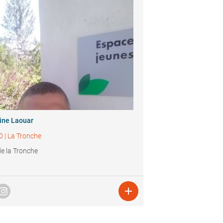
ine Laouar
0
|
La Tronche
 de la Tronche
