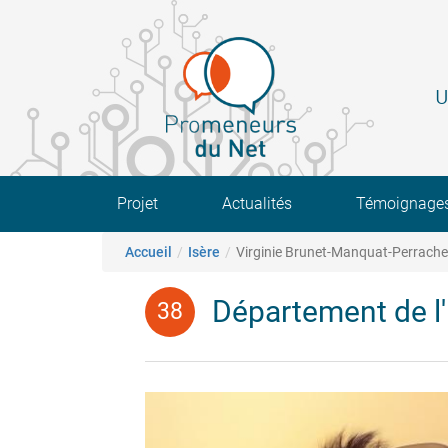
Aller
au
contenu
principal
U
Main navigation
Projet
Actualités
Témoignage
Fil d'Ariane
Accueil
Isère
Virginie Brunet-Manquat-Perrache
Département de l'