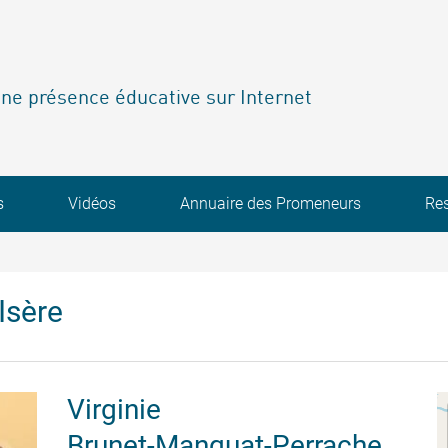
ne présence éducative sur Internet
s
Vidéos
Annuaire des Promeneurs
Re
Isère
Virginie
Brunet-Manquat-Perrache