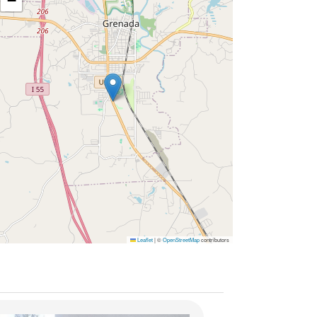
−
Leaflet
|
©
OpenStreetMap
contributors