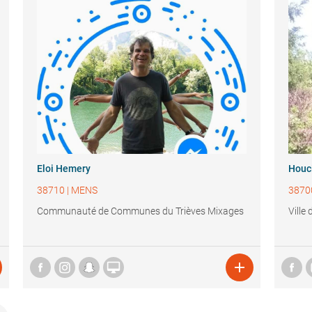
Eloi Hemery
Houc
38710
|
MENS
3870
Communauté de Communes du Trièves Mixages
Ville

