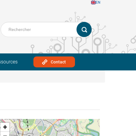
EN
ssources
Contact
+