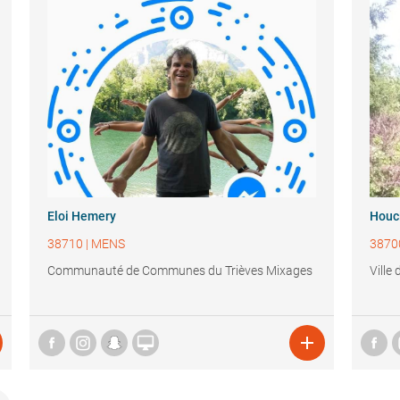
Eloi Hemery
Houc
38710
|
MENS
3870
Communauté de Communes du Trièves Mixages
Ville

