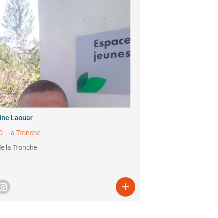
ine Laouar
0
|
La Tronche
 de la Tronche
