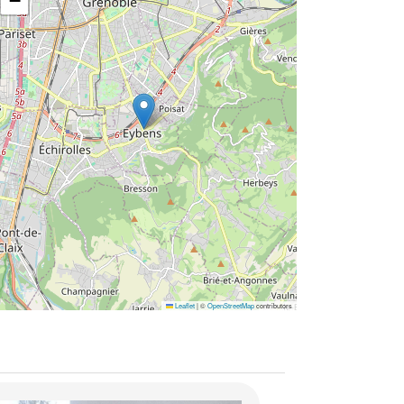
−
Leaflet
|
©
OpenStreetMap
contributors