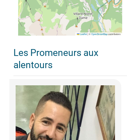
Leaflet
|
©
OpenStreetMap
contributors
Les Promeneurs aux
alentours