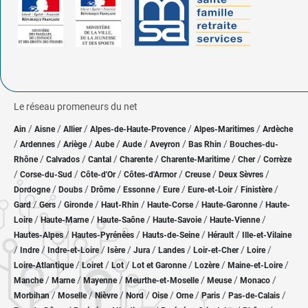
Le réseau promeneurs du net
/
/
/
/
/
Ain
Aisne
Allier
Alpes-de-Haute-Provence
Alpes-Maritimes
Ardèche
/
/
/
/
/
/
/
Ardennes
Ariège
Aube
Aude
Aveyron
Bas Rhin
Bouches-du-
/
/
/
/
/
/
Rhône
Calvados
Cantal
Charente
Charente-Maritime
Cher
Corrèze
/
/
/
/
/
/
Corse-du-Sud
Côte-d'Or
Côtes-d'Armor
Creuse
Deux Sèvres
/
/
/
/
/
/
/
Dordogne
Doubs
Drôme
Essonne
Eure
Eure-et-Loir
Finistère
/
/
/
/
/
/
Gard
Gers
Gironde
Haut-Rhin
Haute-Corse
Haute-Garonne
Haute-
/
/
/
/
/
Loire
Haute-Marne
Haute-Saône
Haute-Savoie
Haute-Vienne
/
/
/
/
Hautes-Alpes
Hautes-Pyrénées
Hauts-de-Seine
Hérault
Ille-et-Vilaine
/
/
/
/
/
/
/
/
Indre
Indre-et-Loire
Isère
Jura
Landes
Loir-et-Cher
Loire
/
/
/
/
/
/
Loire-Atlantique
Loiret
Lot
Lot et Garonne
Lozère
Maine-et-Loire
/
/
/
/
/
/
Manche
Marne
Mayenne
Meurthe-et-Moselle
Meuse
Monaco
/
/
/
/
/
/
/
/
Morbihan
Moselle
Nièvre
Nord
Oise
Orne
Paris
Pas-de-Calais