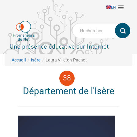
Aller

EN
au
contenu
principal
Une présence éducative sur Internet
Fil d'Ariane
Accueil
Isère
Laura Villeton-Pachot
Département de l'Isère