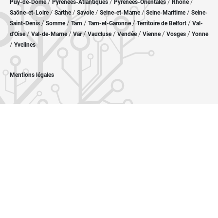
/
/
/
/
Puy-de-Dôme
Pyrénées-Atlantiques
Pyrénées-Orientales
Rhône
/
/
/
/
/
Saône-et-Loire
Sarthe
Savoie
Seine-et-Marne
Seine-Maritime
Seine-
/
/
/
/
/
Saint-Denis
Somme
Tarn
Tarn-et-Garonne
Territoire de Belfort
Val-
/
/
/
/
/
/
/
d'Oise
Val-de-Marne
Var
Vaucluse
Vendée
Vienne
Vosges
Yonne
/
Yvelines
Mentions légales