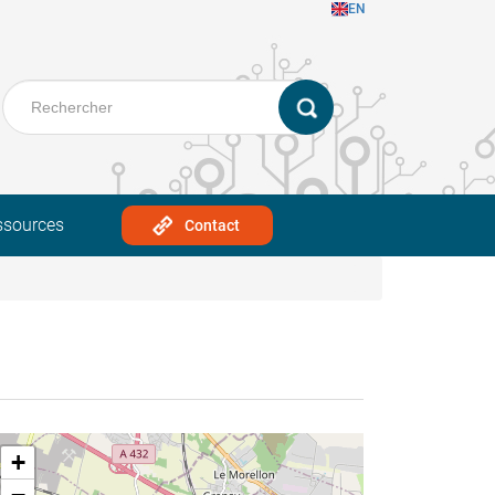
EN
ssources
Contact
+