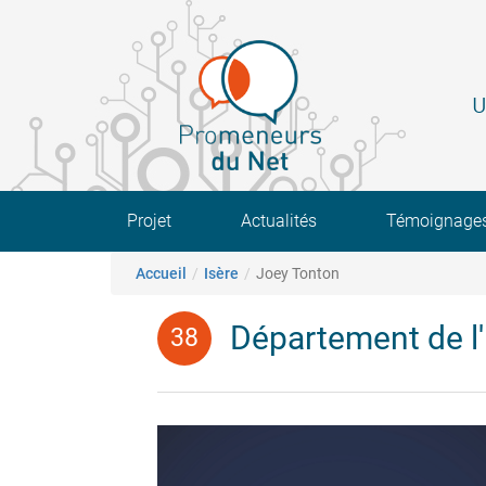
Aller
au
contenu
principal
U
Main navigation
Projet
Actualités
Témoignage
Fil d'Ariane
Accueil
Isère
Joey Tonton
Département de l'