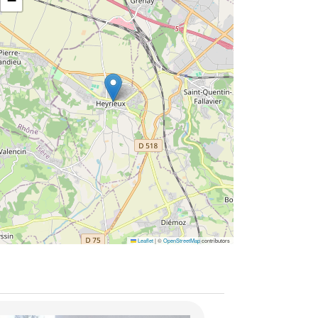
−
Leaflet
|
©
OpenStreetMap
contributors