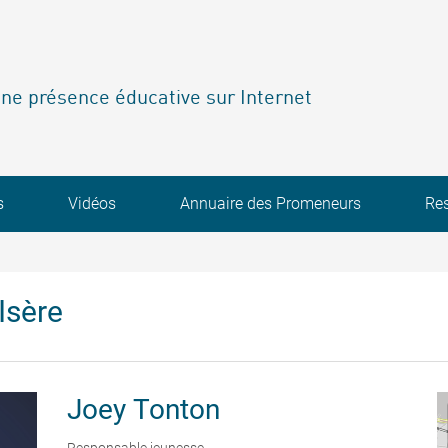
ne présence éducative sur Internet
s
Vidéos
Annuaire des Promeneurs
Re
Isère
Joey
Tonton