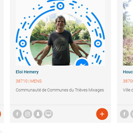
Eloi Hemery
Houc
38710
|
MENS
3870
Communauté de Communes du Trièves Mixages
Ville

