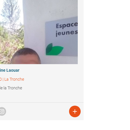
ine Laouar
0
|
La Tronche
 de la Tronche
