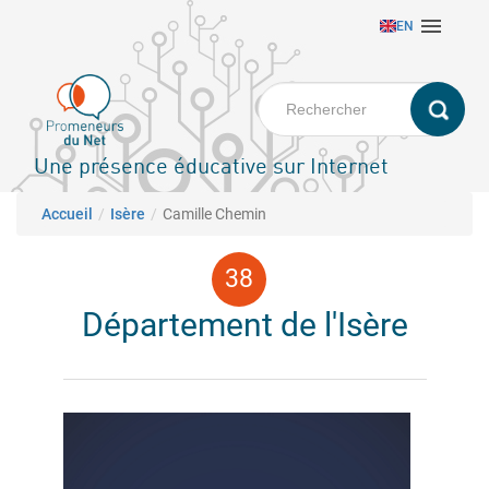
Aller

EN
au
contenu
principal
Une présence éducative sur Internet
Fil d'Ariane
Accueil
Isère
Camille Chemin
Département de l'Isère