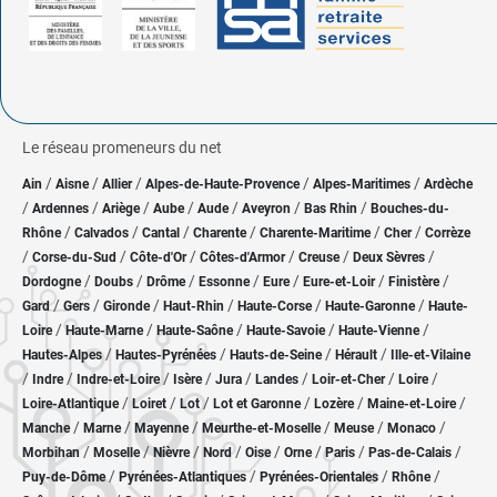
Le réseau promeneurs du net
/
/
/
/
/
Ain
Aisne
Allier
Alpes-de-Haute-Provence
Alpes-Maritimes
Ardèche
/
/
/
/
/
/
/
Ardennes
Ariège
Aube
Aude
Aveyron
Bas Rhin
Bouches-du-
/
/
/
/
/
/
Rhône
Calvados
Cantal
Charente
Charente-Maritime
Cher
Corrèze
/
/
/
/
/
/
Corse-du-Sud
Côte-d'Or
Côtes-d'Armor
Creuse
Deux Sèvres
/
/
/
/
/
/
/
Dordogne
Doubs
Drôme
Essonne
Eure
Eure-et-Loir
Finistère
/
/
/
/
/
/
Gard
Gers
Gironde
Haut-Rhin
Haute-Corse
Haute-Garonne
Haute-
/
/
/
/
/
Loire
Haute-Marne
Haute-Saône
Haute-Savoie
Haute-Vienne
/
/
/
/
Hautes-Alpes
Hautes-Pyrénées
Hauts-de-Seine
Hérault
Ille-et-Vilaine
/
/
/
/
/
/
/
/
Indre
Indre-et-Loire
Isère
Jura
Landes
Loir-et-Cher
Loire
/
/
/
/
/
/
Loire-Atlantique
Loiret
Lot
Lot et Garonne
Lozère
Maine-et-Loire
/
/
/
/
/
/
Manche
Marne
Mayenne
Meurthe-et-Moselle
Meuse
Monaco
/
/
/
/
/
/
/
/
Morbihan
Moselle
Nièvre
Nord
Oise
Orne
Paris
Pas-de-Calais
/
/
/
/
Puy-de-Dôme
Pyrénées-Atlantiques
Pyrénées-Orientales
Rhône