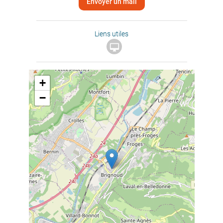
Envoyer un mail
Liens utiles

+
−