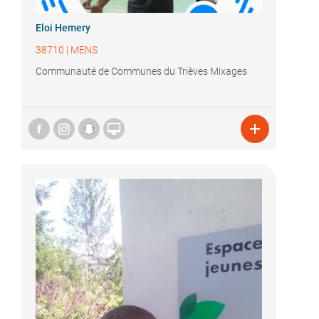
Eloi Hemery
38710
|
MENS
Communauté de Communes du Trièves Mixages

