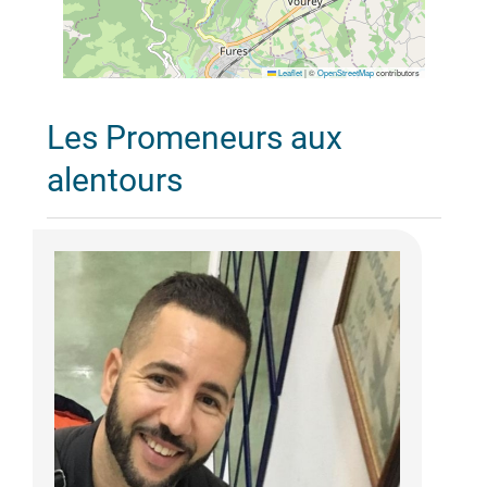
Leaflet
|
©
OpenStreetMap
contributors
Les Promeneurs aux
alentours