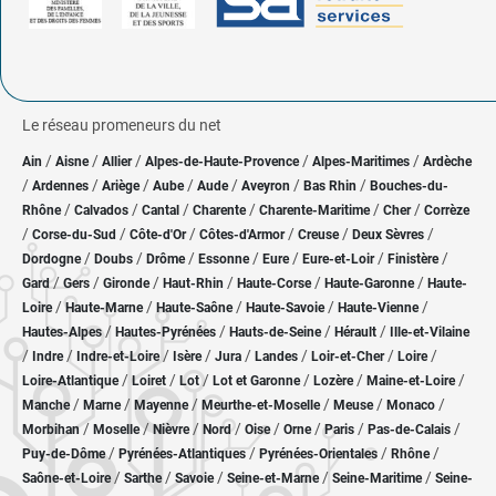
Le réseau promeneurs du net
/
/
/
/
/
Ain
Aisne
Allier
Alpes-de-Haute-Provence
Alpes-Maritimes
Ardèche
/
/
/
/
/
/
/
Ardennes
Ariège
Aube
Aude
Aveyron
Bas Rhin
Bouches-du-
/
/
/
/
/
/
Rhône
Calvados
Cantal
Charente
Charente-Maritime
Cher
Corrèze
/
/
/
/
/
/
Corse-du-Sud
Côte-d'Or
Côtes-d'Armor
Creuse
Deux Sèvres
/
/
/
/
/
/
/
Dordogne
Doubs
Drôme
Essonne
Eure
Eure-et-Loir
Finistère
/
/
/
/
/
/
Gard
Gers
Gironde
Haut-Rhin
Haute-Corse
Haute-Garonne
Haute-
/
/
/
/
/
Loire
Haute-Marne
Haute-Saône
Haute-Savoie
Haute-Vienne
/
/
/
/
Hautes-Alpes
Hautes-Pyrénées
Hauts-de-Seine
Hérault
Ille-et-Vilaine
/
/
/
/
/
/
/
/
Indre
Indre-et-Loire
Isère
Jura
Landes
Loir-et-Cher
Loire
/
/
/
/
/
/
Loire-Atlantique
Loiret
Lot
Lot et Garonne
Lozère
Maine-et-Loire
/
/
/
/
/
/
Manche
Marne
Mayenne
Meurthe-et-Moselle
Meuse
Monaco
/
/
/
/
/
/
/
/
Morbihan
Moselle
Nièvre
Nord
Oise
Orne
Paris
Pas-de-Calais
/
/
/
/
Puy-de-Dôme
Pyrénées-Atlantiques
Pyrénées-Orientales
Rhône
/
/
/
/
/
Saône-et-Loire
Sarthe
Savoie
Seine-et-Marne
Seine-Maritime
Seine-