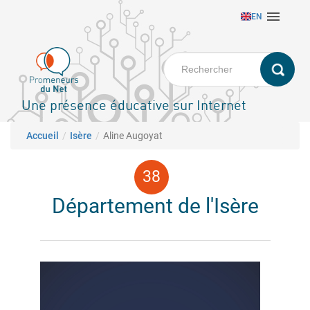
Aller

EN
au
contenu
principal
Une présence éducative sur Internet
Fil d'Ariane
Accueil
Isère
Aline Augoyat
Département de l'Isère