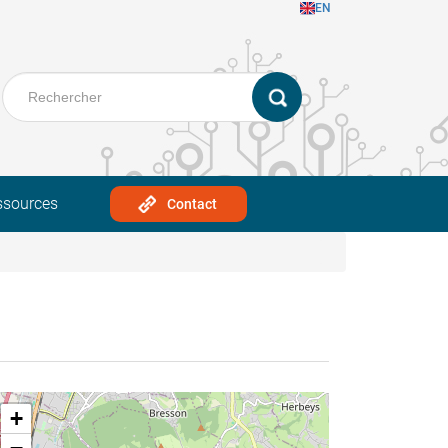
EN
ssources
Contact
+