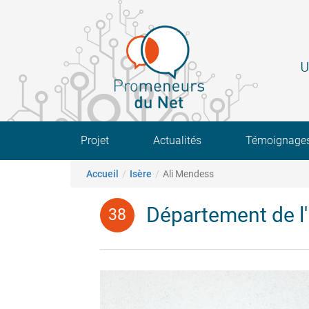
Aller
au
contenu
principal
U
Main navigation
Projet
Actualités
Témoignage
Fil d'Ariane
Accueil
Isère
Ali Mendess
Département de l'