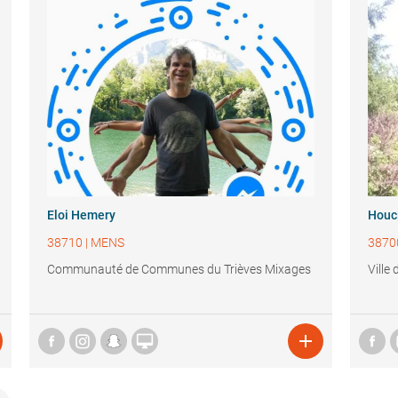
Eloi Hemery
Houc
38710
|
MENS
3870
Communauté de Communes du Trièves Mixages
Ville

