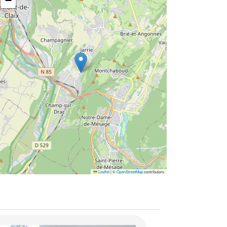
−
Leaflet
|
©
OpenStreetMap
contributors