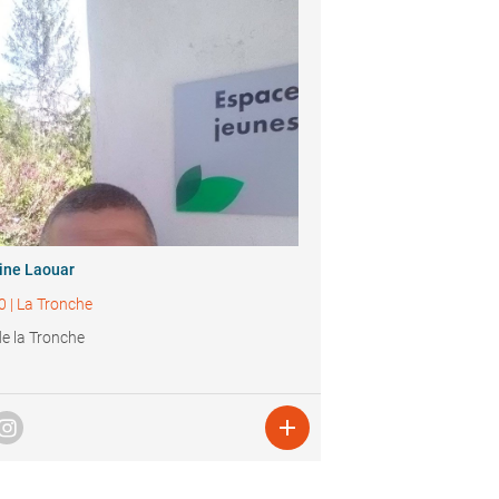
ine Laouar
0
|
La Tronche
 de la Tronche
