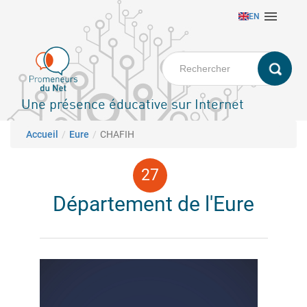
Aller

EN
au
contenu
principal
Une présence éducative sur Internet
Fil d'Ariane
Accueil
Eure
CHAFIH
Département de l'Eure