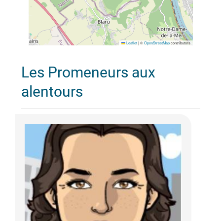
Leaflet
|
©
OpenStreetMap
contributors
Les Promeneurs aux
alentours