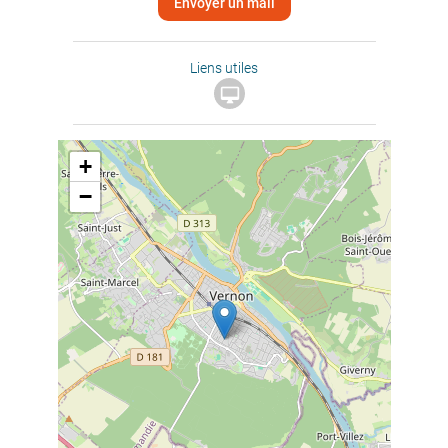
Envoyer un mail
Liens utiles

+
−