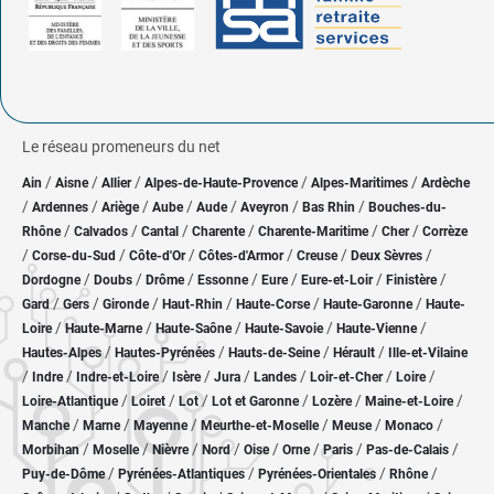
Le réseau promeneurs du net
/
/
/
/
/
Ain
Aisne
Allier
Alpes-de-Haute-Provence
Alpes-Maritimes
Ardèche
/
/
/
/
/
/
/
Ardennes
Ariège
Aube
Aude
Aveyron
Bas Rhin
Bouches-du-
/
/
/
/
/
/
Rhône
Calvados
Cantal
Charente
Charente-Maritime
Cher
Corrèze
/
/
/
/
/
/
Corse-du-Sud
Côte-d'Or
Côtes-d'Armor
Creuse
Deux Sèvres
/
/
/
/
/
/
/
Dordogne
Doubs
Drôme
Essonne
Eure
Eure-et-Loir
Finistère
/
/
/
/
/
/
Gard
Gers
Gironde
Haut-Rhin
Haute-Corse
Haute-Garonne
Haute-
/
/
/
/
/
Loire
Haute-Marne
Haute-Saône
Haute-Savoie
Haute-Vienne
/
/
/
/
Hautes-Alpes
Hautes-Pyrénées
Hauts-de-Seine
Hérault
Ille-et-Vilaine
/
/
/
/
/
/
/
/
Indre
Indre-et-Loire
Isère
Jura
Landes
Loir-et-Cher
Loire
/
/
/
/
/
/
Loire-Atlantique
Loiret
Lot
Lot et Garonne
Lozère
Maine-et-Loire
/
/
/
/
/
/
Manche
Marne
Mayenne
Meurthe-et-Moselle
Meuse
Monaco
/
/
/
/
/
/
/
/
Morbihan
Moselle
Nièvre
Nord
Oise
Orne
Paris
Pas-de-Calais
/
/
/
/
Puy-de-Dôme
Pyrénées-Atlantiques
Pyrénées-Orientales
Rhône