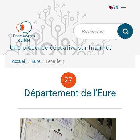
Aller

EN
au
contenu
principal
Une présence éducative sur Internet
Fil d'Ariane
Accueil
Eure
Lepailleur
Département de l'Eure