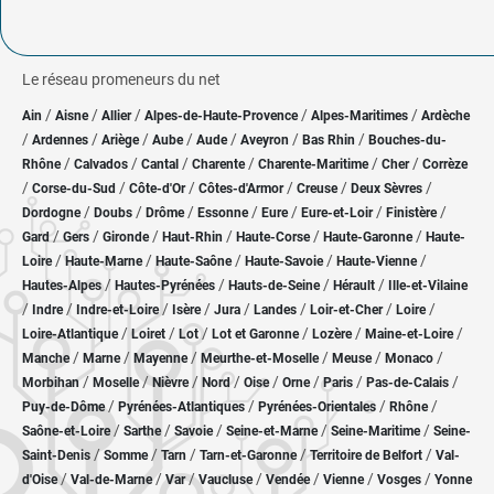
Le réseau promeneurs du net
/
/
/
/
/
Ain
Aisne
Allier
Alpes-de-Haute-Provence
Alpes-Maritimes
Ardèche
/
/
/
/
/
/
/
Ardennes
Ariège
Aube
Aude
Aveyron
Bas Rhin
Bouches-du-
/
/
/
/
/
/
Rhône
Calvados
Cantal
Charente
Charente-Maritime
Cher
Corrèze
/
/
/
/
/
/
Corse-du-Sud
Côte-d'Or
Côtes-d'Armor
Creuse
Deux Sèvres
/
/
/
/
/
/
/
Dordogne
Doubs
Drôme
Essonne
Eure
Eure-et-Loir
Finistère
/
/
/
/
/
/
Gard
Gers
Gironde
Haut-Rhin
Haute-Corse
Haute-Garonne
Haute-
/
/
/
/
/
Loire
Haute-Marne
Haute-Saône
Haute-Savoie
Haute-Vienne
/
/
/
/
Hautes-Alpes
Hautes-Pyrénées
Hauts-de-Seine
Hérault
Ille-et-Vilaine
/
/
/
/
/
/
/
/
Indre
Indre-et-Loire
Isère
Jura
Landes
Loir-et-Cher
Loire
/
/
/
/
/
/
Loire-Atlantique
Loiret
Lot
Lot et Garonne
Lozère
Maine-et-Loire
/
/
/
/
/
/
Manche
Marne
Mayenne
Meurthe-et-Moselle
Meuse
Monaco
/
/
/
/
/
/
/
/
Morbihan
Moselle
Nièvre
Nord
Oise
Orne
Paris
Pas-de-Calais
/
/
/
/
Puy-de-Dôme
Pyrénées-Atlantiques
Pyrénées-Orientales
Rhône
/
/
/
/
/
Saône-et-Loire
Sarthe
Savoie
Seine-et-Marne
Seine-Maritime
Seine-
/
/
/
/
/
Saint-Denis
Somme
Tarn
Tarn-et-Garonne
Territoire de Belfort
Val-
/
/
/
/
/
/
/
d'Oise
Val-de-Marne
Var
Vaucluse
Vendée
Vienne
Vosges
Yonne