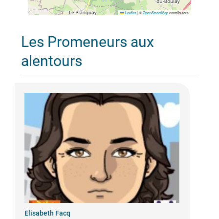
Leaflet
|
©
OpenStreetMap
contributors
Les Promeneurs aux
alentours
Elisabeth Facq