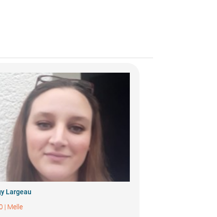
y Largeau
0
|
Melle