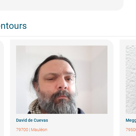
entours
David de Cuevas
Megg
79700
|
Mauléon
7950