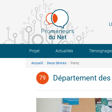
Aller
au
contenu
principal
U
Main navigation
Projet
Actualités
Témoignage
Fil d'Ariane
Accueil
Deux Sèvres
Perez
Département des