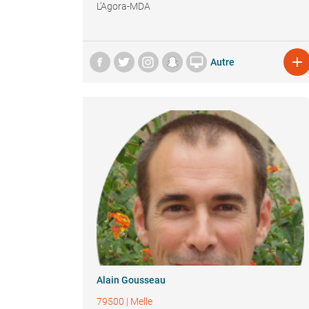
L'Agora-MDA


Autre
Alain Gousseau
79500
|
Melle