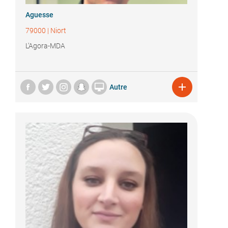
Aguesse
79000
|
Niort
L'Agora-MDA


Autre