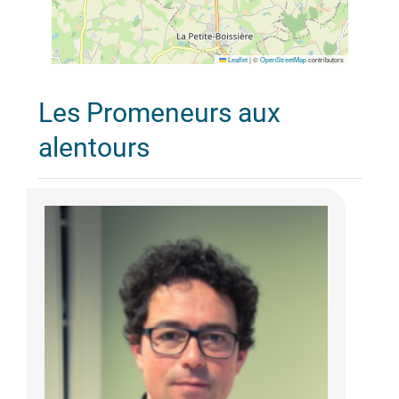
Leaflet
|
©
OpenStreetMap
contributors
Les Promeneurs aux
alentours