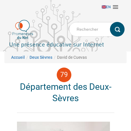
Aller

EN
au
contenu
principal
Une présence éducative sur Internet
Fil d'Ariane
Accueil
Deux Sèvres
David de Cuevas
Département des Deux-
Sèvres