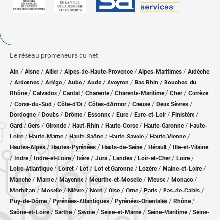
Le réseau promeneurs du net
/
/
/
/
/
Ain
Aisne
Allier
Alpes-de-Haute-Provence
Alpes-Maritimes
Ardèche
/
/
/
/
/
/
/
Ardennes
Ariège
Aube
Aude
Aveyron
Bas Rhin
Bouches-du-
/
/
/
/
/
/
Rhône
Calvados
Cantal
Charente
Charente-Maritime
Cher
Corrèze
/
/
/
/
/
/
Corse-du-Sud
Côte-d'Or
Côtes-d'Armor
Creuse
Deux Sèvres
/
/
/
/
/
/
/
Dordogne
Doubs
Drôme
Essonne
Eure
Eure-et-Loir
Finistère
/
/
/
/
/
/
Gard
Gers
Gironde
Haut-Rhin
Haute-Corse
Haute-Garonne
Haute-
/
/
/
/
/
Loire
Haute-Marne
Haute-Saône
Haute-Savoie
Haute-Vienne
/
/
/
/
Hautes-Alpes
Hautes-Pyrénées
Hauts-de-Seine
Hérault
Ille-et-Vilaine
/
/
/
/
/
/
/
/
Indre
Indre-et-Loire
Isère
Jura
Landes
Loir-et-Cher
Loire
/
/
/
/
/
/
Loire-Atlantique
Loiret
Lot
Lot et Garonne
Lozère
Maine-et-Loire
/
/
/
/
/
/
Manche
Marne
Mayenne
Meurthe-et-Moselle
Meuse
Monaco
/
/
/
/
/
/
/
/
Morbihan
Moselle
Nièvre
Nord
Oise
Orne
Paris
Pas-de-Calais
/
/
/
/
Puy-de-Dôme
Pyrénées-Atlantiques
Pyrénées-Orientales
Rhône
/
/
/
/
/
Saône-et-Loire
Sarthe
Savoie
Seine-et-Marne
Seine-Maritime
Seine-