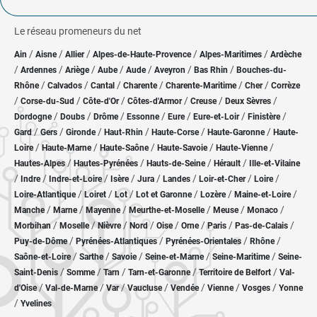
Le réseau promeneurs du net
/
/
/
/
/
Ain
Aisne
Allier
Alpes-de-Haute-Provence
Alpes-Maritimes
Ardèche
/
/
/
/
/
/
/
Ardennes
Ariège
Aube
Aude
Aveyron
Bas Rhin
Bouches-du-
/
/
/
/
/
/
Rhône
Calvados
Cantal
Charente
Charente-Maritime
Cher
Corrèze
/
/
/
/
/
/
Corse-du-Sud
Côte-d'Or
Côtes-d'Armor
Creuse
Deux Sèvres
/
/
/
/
/
/
/
Dordogne
Doubs
Drôme
Essonne
Eure
Eure-et-Loir
Finistère
/
/
/
/
/
/
Gard
Gers
Gironde
Haut-Rhin
Haute-Corse
Haute-Garonne
Haute-
/
/
/
/
/
Loire
Haute-Marne
Haute-Saône
Haute-Savoie
Haute-Vienne
/
/
/
/
Hautes-Alpes
Hautes-Pyrénées
Hauts-de-Seine
Hérault
Ille-et-Vilaine
/
/
/
/
/
/
/
/
Indre
Indre-et-Loire
Isère
Jura
Landes
Loir-et-Cher
Loire
/
/
/
/
/
/
Loire-Atlantique
Loiret
Lot
Lot et Garonne
Lozère
Maine-et-Loire
/
/
/
/
/
/
Manche
Marne
Mayenne
Meurthe-et-Moselle
Meuse
Monaco
/
/
/
/
/
/
/
/
Morbihan
Moselle
Nièvre
Nord
Oise
Orne
Paris
Pas-de-Calais
/
/
/
/
Puy-de-Dôme
Pyrénées-Atlantiques
Pyrénées-Orientales
Rhône
/
/
/
/
/
Saône-et-Loire
Sarthe
Savoie
Seine-et-Marne
Seine-Maritime
Seine-
/
/
/
/
/
Saint-Denis
Somme
Tarn
Tarn-et-Garonne
Territoire de Belfort
Val-
/
/
/
/
/
/
/
d'Oise
Val-de-Marne
Var
Vaucluse
Vendée
Vienne
Vosges
Yonne
/
Yvelines