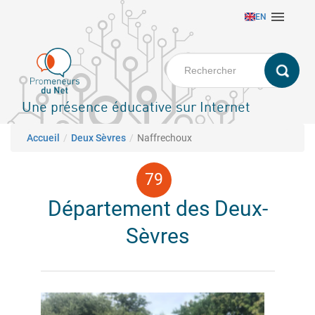
Aller

EN
au
contenu
principal
Une présence éducative sur Internet
Fil d'Ariane
Accueil
Deux Sèvres
Naffrechoux
Département des Deux-
Sèvres