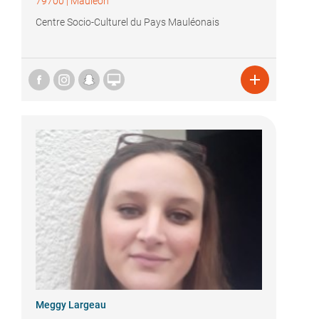
79700
|
Mauléon
Centre Socio-Culturel du Pays Mauléonais


Meggy Largeau