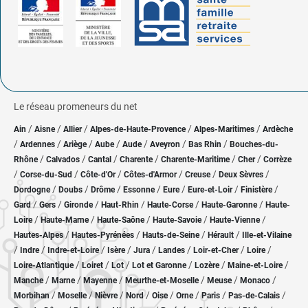
Le réseau promeneurs du net
/
/
/
/
/
Ain
Aisne
Allier
Alpes-de-Haute-Provence
Alpes-Maritimes
Ardèche
/
/
/
/
/
/
/
Ardennes
Ariège
Aube
Aude
Aveyron
Bas Rhin
Bouches-du-
/
/
/
/
/
/
Rhône
Calvados
Cantal
Charente
Charente-Maritime
Cher
Corrèze
/
/
/
/
/
/
Corse-du-Sud
Côte-d'Or
Côtes-d'Armor
Creuse
Deux Sèvres
/
/
/
/
/
/
/
Dordogne
Doubs
Drôme
Essonne
Eure
Eure-et-Loir
Finistère
/
/
/
/
/
/
Gard
Gers
Gironde
Haut-Rhin
Haute-Corse
Haute-Garonne
Haute-
/
/
/
/
/
Loire
Haute-Marne
Haute-Saône
Haute-Savoie
Haute-Vienne
/
/
/
/
Hautes-Alpes
Hautes-Pyrénées
Hauts-de-Seine
Hérault
Ille-et-Vilaine
/
/
/
/
/
/
/
/
Indre
Indre-et-Loire
Isère
Jura
Landes
Loir-et-Cher
Loire
/
/
/
/
/
/
Loire-Atlantique
Loiret
Lot
Lot et Garonne
Lozère
Maine-et-Loire
/
/
/
/
/
/
Manche
Marne
Mayenne
Meurthe-et-Moselle
Meuse
Monaco
/
/
/
/
/
/
/
/
Morbihan
Moselle
Nièvre
Nord
Oise
Orne
Paris
Pas-de-Calais