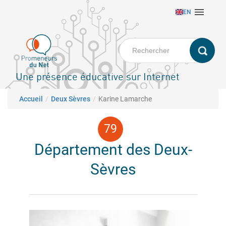
Aller

EN
au
contenu
principal
Une présence éducative sur Internet
Fil d'Ariane
Accueil
Deux Sèvres
Karine Lamarche
Département des Deux-
Sèvres