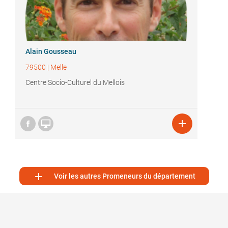
Alain Gousseau
79500
|
Melle
Centre Socio-Culturel du Mellois



Voir les autres Promeneurs du département