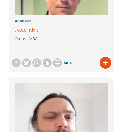
Aguesse
79000
|
Niort
L'Agora-MDA


Autre