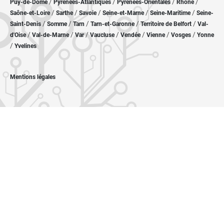
/
/
/
/
Puy-de-Dôme
Pyrénées-Atlantiques
Pyrénées-Orientales
Rhône
/
/
/
/
/
Saône-et-Loire
Sarthe
Savoie
Seine-et-Marne
Seine-Maritime
Seine-
/
/
/
/
/
Saint-Denis
Somme
Tarn
Tarn-et-Garonne
Territoire de Belfort
Val-
/
/
/
/
/
/
/
d'Oise
Val-de-Marne
Var
Vaucluse
Vendée
Vienne
Vosges
Yonne
/
Yvelines
Mentions légales