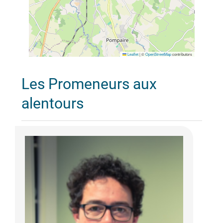
Leaflet
|
©
OpenStreetMap
contributors
Les Promeneurs aux
alentours