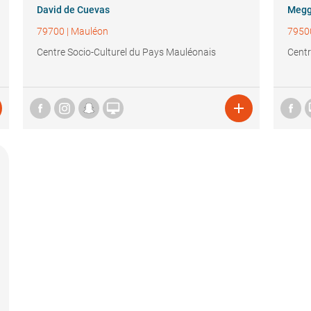
David de Cuevas
Megg
79700
|
Mauléon
7950
Centre Socio-Culturel du Pays Mauléonais
Centr

