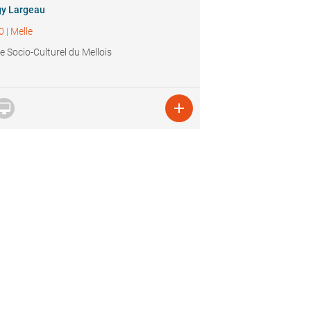
y Largeau
0
|
Melle
e Socio-Culturel du Mellois

