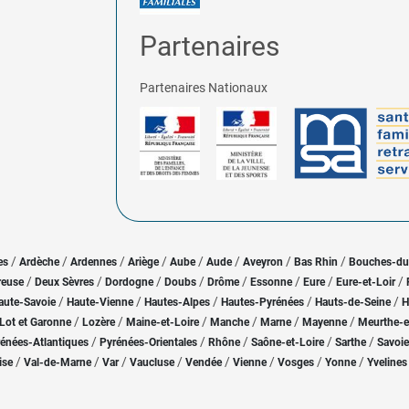
Partenaires
Partenaires Nationaux
/
/
/
/
/
/
/
/
es
Ardèche
Ardennes
Ariège
Aube
Aude
Aveyron
Bas Rhin
Bouches-d
/
/
/
/
/
/
/
/
reuse
Deux Sèvres
Dordogne
Doubs
Drôme
Essonne
Eure
Eure-et-Loir
/
/
/
/
/
aute-Savoie
Haute-Vienne
Hautes-Alpes
Hautes-Pyrénées
Hauts-de-Seine
H
/
/
/
/
/
/
Lot et Garonne
Lozère
Maine-et-Loire
Manche
Marne
Mayenne
Meurthe-e
/
/
/
/
/
énées-Atlantiques
Pyrénées-Orientales
Rhône
Saône-et-Loire
Sarthe
Savoie
/
/
/
/
/
/
/
/
ise
Val-de-Marne
Var
Vaucluse
Vendée
Vienne
Vosges
Yonne
Yvelines