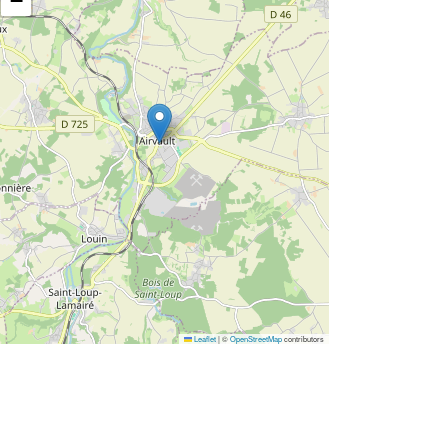
−
Leaflet
|
©
OpenStreetMap
contributors