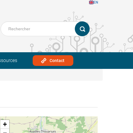
EN
ssources
Contact
+