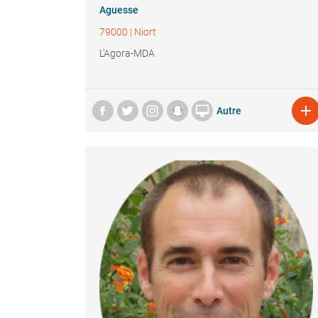
Aguesse
79000
|
Niort
L'Agora-MDA


Autre