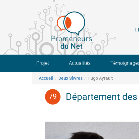
Aller
au
contenu
principal
U
Main navigation
Projet
Actualités
Témoignage
Fil d'Ariane
Accueil
Deux Sèvres
Hugo Ayrault
Département des