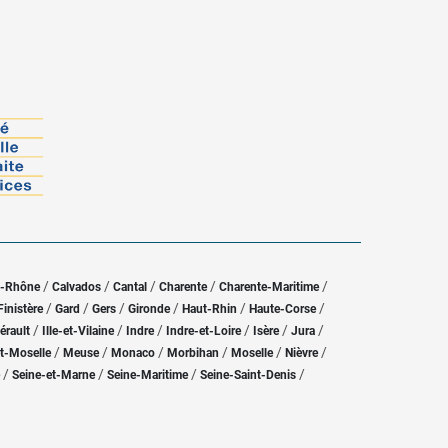
/
/
/
/
/
u-Rhône
Calvados
Cantal
Charente
Charente-Maritime
/
/
/
/
/
/
Finistère
Gard
Gers
Gironde
Haut-Rhin
Haute-Corse
/
/
/
/
/
/
érault
Ille-et-Vilaine
Indre
Indre-et-Loire
Isère
Jura
/
/
/
/
/
/
t-Moselle
Meuse
Monaco
Morbihan
Moselle
Nièvre
/
/
/
/
Seine-et-Marne
Seine-Maritime
Seine-Saint-Denis