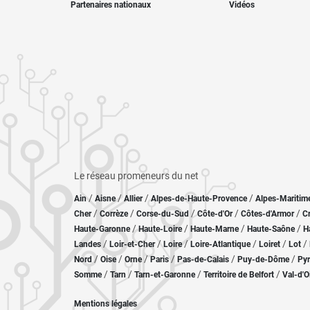
Partenaires nationaux
Vidéos
Le réseau promeneurs du net
/
/
/
/
Ain
Aisne
Allier
Alpes-de-Haute-Provence
Alpes-Maritim
/
/
/
/
/
Cher
Corrèze
Corse-du-Sud
Côte-d'Or
Côtes-d'Armor
C
/
/
/
/
Haute-Garonne
Haute-Loire
Haute-Marne
Haute-Saône
H
/
/
/
/
/
/
Landes
Loir-et-Cher
Loire
Loire-Atlantique
Loiret
Lot
/
/
/
/
/
/
Nord
Oise
Orne
Paris
Pas-de-Calais
Puy-de-Dôme
Pyr
/
/
/
/
Somme
Tarn
Tarn-et-Garonne
Territoire de Belfort
Val-d'O
Mentions légales