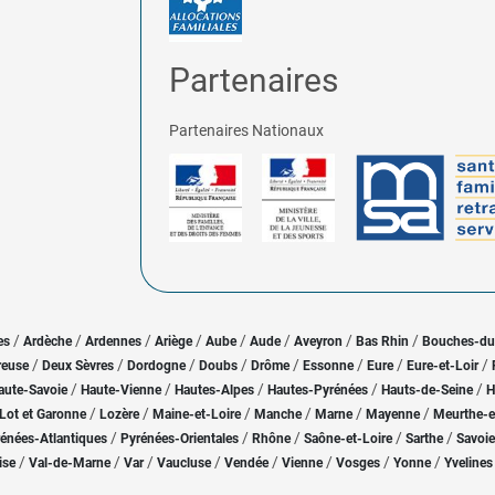
Partenaires
Partenaires Nationaux
/
/
/
/
/
/
/
/
es
Ardèche
Ardennes
Ariège
Aube
Aude
Aveyron
Bas Rhin
Bouches-d
/
/
/
/
/
/
/
/
reuse
Deux Sèvres
Dordogne
Doubs
Drôme
Essonne
Eure
Eure-et-Loir
/
/
/
/
/
aute-Savoie
Haute-Vienne
Hautes-Alpes
Hautes-Pyrénées
Hauts-de-Seine
H
/
/
/
/
/
/
Lot et Garonne
Lozère
Maine-et-Loire
Manche
Marne
Mayenne
Meurthe-e
/
/
/
/
/
énées-Atlantiques
Pyrénées-Orientales
Rhône
Saône-et-Loire
Sarthe
Savoie
/
/
/
/
/
/
/
/
ise
Val-de-Marne
Var
Vaucluse
Vendée
Vienne
Vosges
Yonne
Yvelines