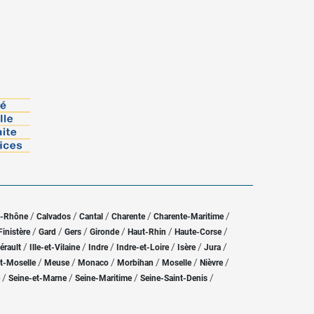
/
/
/
/
/
u-Rhône
Calvados
Cantal
Charente
Charente-Maritime
/
/
/
/
/
/
Finistère
Gard
Gers
Gironde
Haut-Rhin
Haute-Corse
/
/
/
/
/
/
érault
Ille-et-Vilaine
Indre
Indre-et-Loire
Isère
Jura
/
/
/
/
/
/
t-Moselle
Meuse
Monaco
Morbihan
Moselle
Nièvre
/
/
/
/
Seine-et-Marne
Seine-Maritime
Seine-Saint-Denis