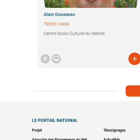
Alain Gousseau
79500
|
Melle
Centre Socio-Culturel du Mellois


LE PORTAIL NATIONAL
Projet
Témoignages
Annuaire des Promeneurs du Net
Actualités