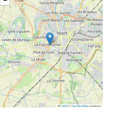
−
Leaflet
|
©
OpenStreetMap
contributors