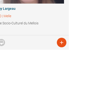
y Largeau
0
|
Melle
e Socio-Culturel du Mellois

