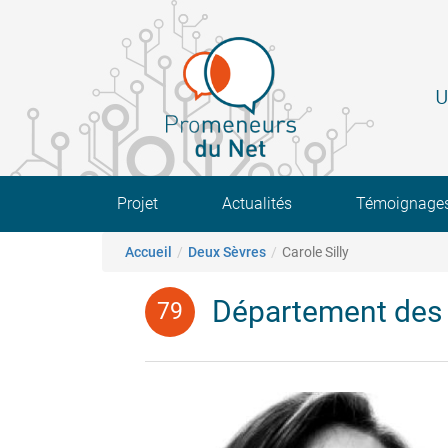
Aller
au
contenu
principal
U
Main navigation
Projet
Actualités
Témoignage
Fil d'Ariane
Accueil
Deux Sèvres
Carole Silly
Département des