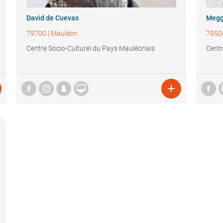
David de Cuevas
Megg
79700
|
Mauléon
7950
Centre Socio-Culturel du Pays Mauléonais
Centr

