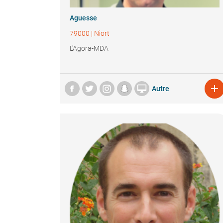
Aguesse
79000
|
Niort
L'Agora-MDA


Autre