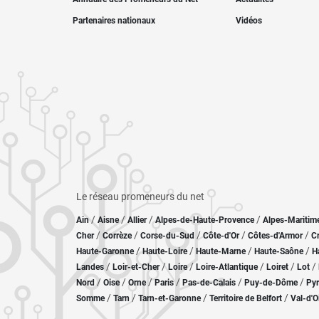
Partenaires nationaux
Vidéos
Le réseau promeneurs du net
/
/
/
/
Ain
Aisne
Allier
Alpes-de-Haute-Provence
Alpes-Maritim
/
/
/
/
/
Cher
Corrèze
Corse-du-Sud
Côte-d'Or
Côtes-d'Armor
C
/
/
/
/
Haute-Garonne
Haute-Loire
Haute-Marne
Haute-Saône
H
/
/
/
/
/
/
Landes
Loir-et-Cher
Loire
Loire-Atlantique
Loiret
Lot
/
/
/
/
/
/
Nord
Oise
Orne
Paris
Pas-de-Calais
Puy-de-Dôme
Pyr
/
/
/
/
Somme
Tarn
Tarn-et-Garonne
Territoire de Belfort
Val-d'O