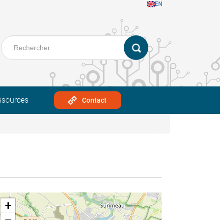
EN
ssources
Contact
+