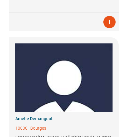

Amélie Demangeot
18000
|
Bourges