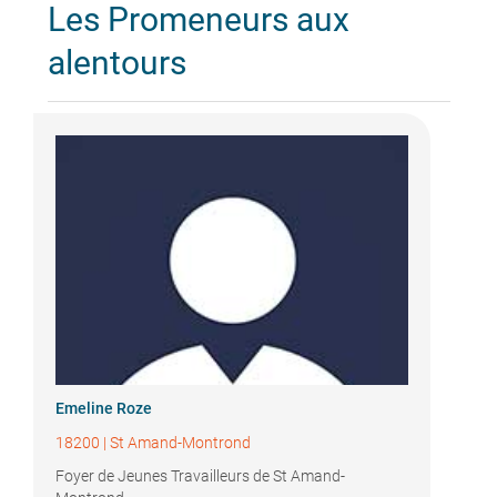
Les Promeneurs aux
alentours
Emeline Roze
18200
|
St Amand-Montrond
Foyer de Jeunes Travailleurs de St Amand-