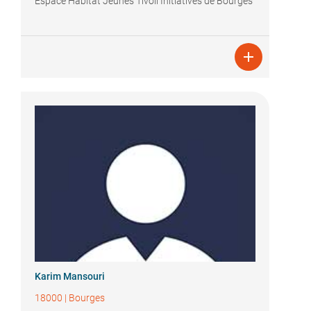
Espace Habitat Jeunes Tivoli Initiatives de Bourges

Karim Mansouri
18000
|
Bourges