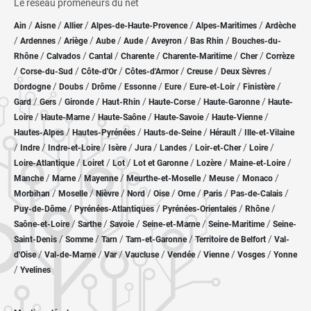
Le réseau promeneurs du net
/
/
/
/
/
Ain
Aisne
Allier
Alpes-de-Haute-Provence
Alpes-Maritimes
Ardèche
/
/
/
/
/
/
/
Ardennes
Ariège
Aube
Aude
Aveyron
Bas Rhin
Bouches-du-
/
/
/
/
/
/
Rhône
Calvados
Cantal
Charente
Charente-Maritime
Cher
Corrèze
/
/
/
/
/
/
Corse-du-Sud
Côte-d'Or
Côtes-d'Armor
Creuse
Deux Sèvres
/
/
/
/
/
/
/
Dordogne
Doubs
Drôme
Essonne
Eure
Eure-et-Loir
Finistère
/
/
/
/
/
/
Gard
Gers
Gironde
Haut-Rhin
Haute-Corse
Haute-Garonne
Haute-
/
/
/
/
/
Loire
Haute-Marne
Haute-Saône
Haute-Savoie
Haute-Vienne
/
/
/
/
Hautes-Alpes
Hautes-Pyrénées
Hauts-de-Seine
Hérault
Ille-et-Vilaine
/
/
/
/
/
/
/
/
Indre
Indre-et-Loire
Isère
Jura
Landes
Loir-et-Cher
Loire
/
/
/
/
/
/
Loire-Atlantique
Loiret
Lot
Lot et Garonne
Lozère
Maine-et-Loire
/
/
/
/
/
/
Manche
Marne
Mayenne
Meurthe-et-Moselle
Meuse
Monaco
/
/
/
/
/
/
/
/
Morbihan
Moselle
Nièvre
Nord
Oise
Orne
Paris
Pas-de-Calais
/
/
/
/
Puy-de-Dôme
Pyrénées-Atlantiques
Pyrénées-Orientales
Rhône
/
/
/
/
/
Saône-et-Loire
Sarthe
Savoie
Seine-et-Marne
Seine-Maritime
Seine-
/
/
/
/
/
Saint-Denis
Somme
Tarn
Tarn-et-Garonne
Territoire de Belfort
Val-
/
/
/
/
/
/
/
d'Oise
Val-de-Marne
Var
Vaucluse
Vendée
Vienne
Vosges
Yonne
/
Yvelines