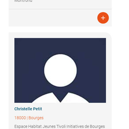
Montrond

Christelle Petit
18000
|
Bourges
Espace Habitat Jeunes Tivoli Initiatives de Bourges