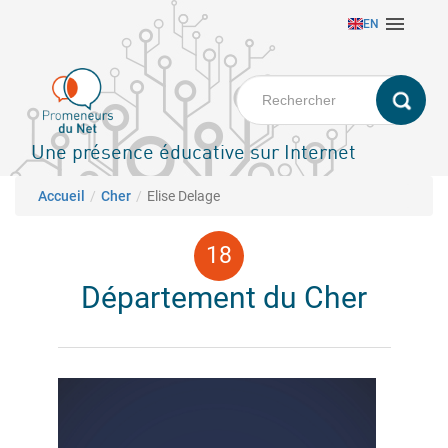
Aller

EN
au
contenu
principal
Une présence éducative sur Internet
Fil d'Ariane
Accueil
Cher
Elise Delage
Département du Cher