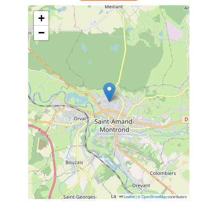
+
−
Leaflet
|
©
OpenStreetMap
contributors