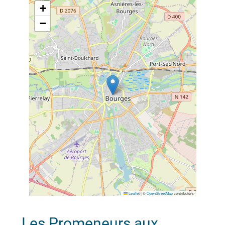
+
−
Leaflet
|
©
OpenStreetMap
contributors
Les Promeneurs aux