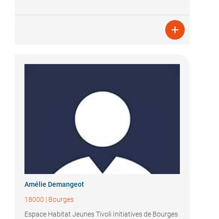

Amélie Demangeot
18000
|
Bourges
Espace Habitat Jeunes Tivoli Initiatives de Bourges