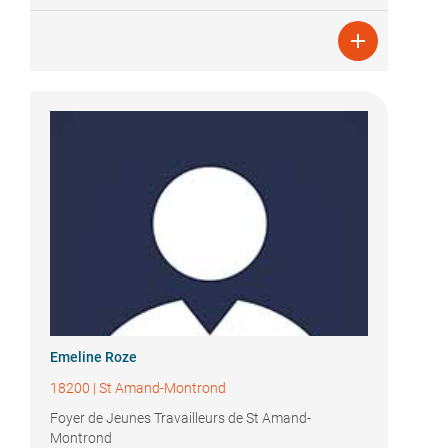

Emeline Roze
18200
|
St Amand-Montrond
Foyer de Jeunes Travailleurs de St Amand-
Montrond