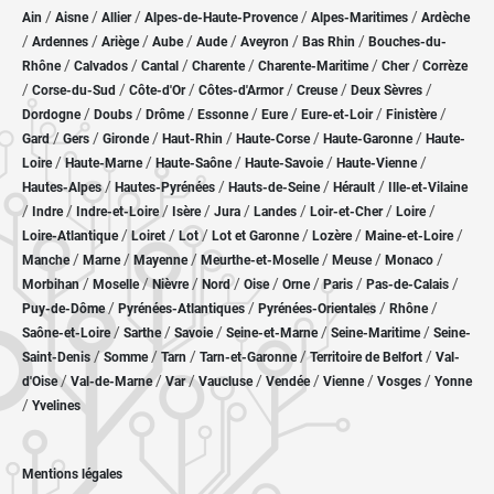
/
/
/
/
/
Ain
Aisne
Allier
Alpes-de-Haute-Provence
Alpes-Maritimes
Ardèche
/
/
/
/
/
/
/
Ardennes
Ariège
Aube
Aude
Aveyron
Bas Rhin
Bouches-du-
/
/
/
/
/
/
Rhône
Calvados
Cantal
Charente
Charente-Maritime
Cher
Corrèze
/
/
/
/
/
/
Corse-du-Sud
Côte-d'Or
Côtes-d'Armor
Creuse
Deux Sèvres
/
/
/
/
/
/
/
Dordogne
Doubs
Drôme
Essonne
Eure
Eure-et-Loir
Finistère
/
/
/
/
/
/
Gard
Gers
Gironde
Haut-Rhin
Haute-Corse
Haute-Garonne
Haute-
/
/
/
/
/
Loire
Haute-Marne
Haute-Saône
Haute-Savoie
Haute-Vienne
/
/
/
/
Hautes-Alpes
Hautes-Pyrénées
Hauts-de-Seine
Hérault
Ille-et-Vilaine
/
/
/
/
/
/
/
/
Indre
Indre-et-Loire
Isère
Jura
Landes
Loir-et-Cher
Loire
/
/
/
/
/
/
Loire-Atlantique
Loiret
Lot
Lot et Garonne
Lozère
Maine-et-Loire
/
/
/
/
/
/
Manche
Marne
Mayenne
Meurthe-et-Moselle
Meuse
Monaco
/
/
/
/
/
/
/
/
Morbihan
Moselle
Nièvre
Nord
Oise
Orne
Paris
Pas-de-Calais
/
/
/
/
Puy-de-Dôme
Pyrénées-Atlantiques
Pyrénées-Orientales
Rhône
/
/
/
/
/
Saône-et-Loire
Sarthe
Savoie
Seine-et-Marne
Seine-Maritime
Seine-
/
/
/
/
/
Saint-Denis
Somme
Tarn
Tarn-et-Garonne
Territoire de Belfort
Val-
/
/
/
/
/
/
/
d'Oise
Val-de-Marne
Var
Vaucluse
Vendée
Vienne
Vosges
Yonne
/
Yvelines
Mentions légales