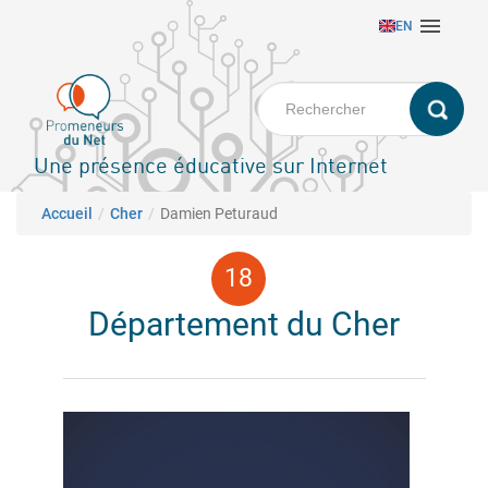
Aller

EN
au
contenu
principal
Une présence éducative sur Internet
Fil d'Ariane
Accueil
Cher
Damien Peturaud
Département du Cher