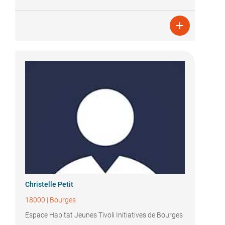

Christelle Petit
18000
|
Bourges
Espace Habitat Jeunes Tivoli Initiatives de Bourges