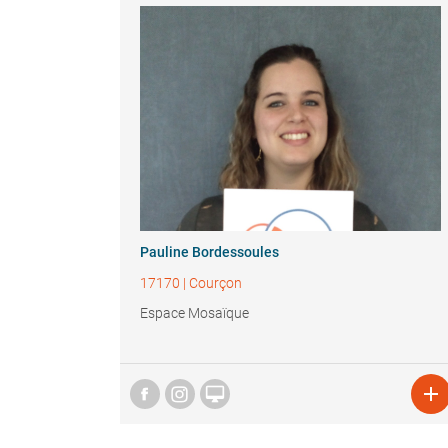
Pauline Bordessoules
17170
|
Courçon
Espace Mosaïque

