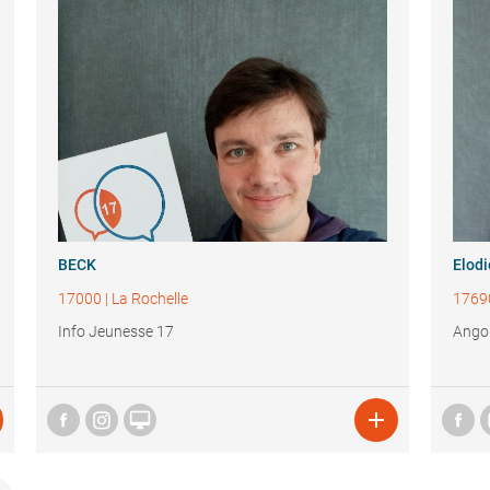
BECK
Elod
17000
|
La Rochelle
1769
Info Jeunesse 17
Angou

