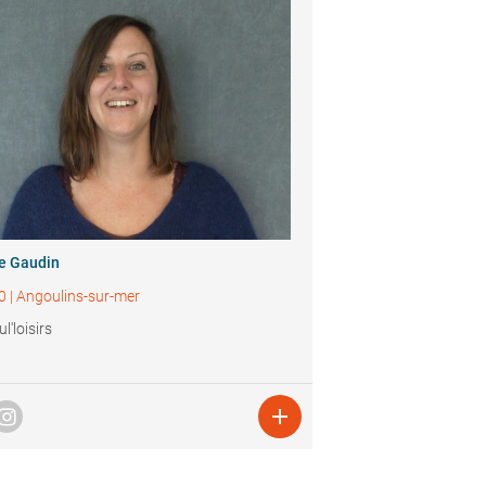
ie Gaudin
0
|
Angoulins-sur-mer
l'loisirs
