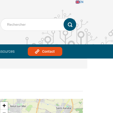
EN
ssources
Contact
+