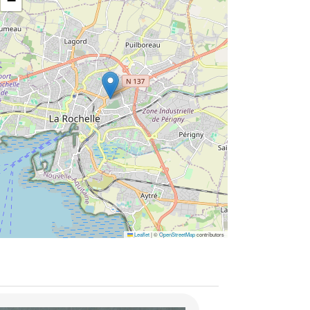
−
Leaflet
|
©
OpenStreetMap
contributors