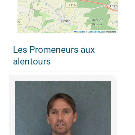
Leaflet
|
©
OpenStreetMap
contributors
Les Promeneurs aux
alentours