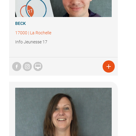
BECK
17000
|
La Rochelle
Info Jeunesse 17

