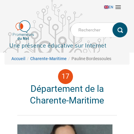
Aller

EN
au
contenu
principal
Une présence éducative sur Internet
Fil d'Ariane
Accueil
Charente-Maritime
Pauline Bordessoules
Département de la
Charente-Maritime