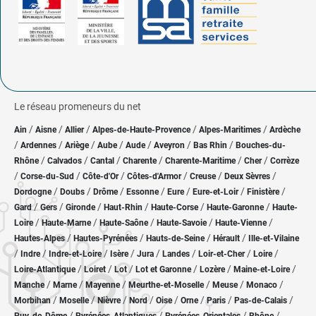
Le réseau promeneurs du net
/
/
/
/
/
Ain
Aisne
Allier
Alpes-de-Haute-Provence
Alpes-Maritimes
Ardèche
/
/
/
/
/
/
/
Ardennes
Ariège
Aube
Aude
Aveyron
Bas Rhin
Bouches-du-
/
/
/
/
/
/
Rhône
Calvados
Cantal
Charente
Charente-Maritime
Cher
Corrèze
/
/
/
/
/
/
Corse-du-Sud
Côte-d'Or
Côtes-d'Armor
Creuse
Deux Sèvres
/
/
/
/
/
/
/
Dordogne
Doubs
Drôme
Essonne
Eure
Eure-et-Loir
Finistère
/
/
/
/
/
/
Gard
Gers
Gironde
Haut-Rhin
Haute-Corse
Haute-Garonne
Haute-
/
/
/
/
/
Loire
Haute-Marne
Haute-Saône
Haute-Savoie
Haute-Vienne
/
/
/
/
Hautes-Alpes
Hautes-Pyrénées
Hauts-de-Seine
Hérault
Ille-et-Vilaine
/
/
/
/
/
/
/
/
Indre
Indre-et-Loire
Isère
Jura
Landes
Loir-et-Cher
Loire
/
/
/
/
/
/
Loire-Atlantique
Loiret
Lot
Lot et Garonne
Lozère
Maine-et-Loire
/
/
/
/
/
/
Manche
Marne
Mayenne
Meurthe-et-Moselle
Meuse
Monaco
/
/
/
/
/
/
/
/
Morbihan
Moselle
Nièvre
Nord
Oise
Orne
Paris
Pas-de-Calais
/
/
/
/