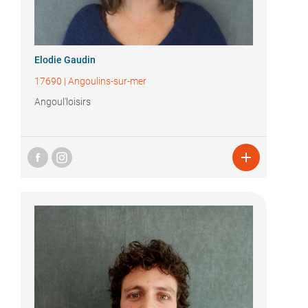
Elodie Gaudin
17690
|
Angoulins-sur-mer
Angoul'loisirs
