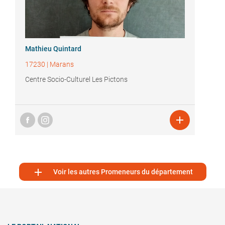
Mathieu Quintard
17230
|
Marans
Centre Socio-Culturel Les Pictons


Voir les autres Promeneurs du département