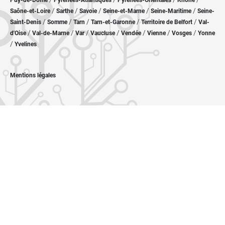
Puy-de-Dôme
Pyrénées-Atlantiques
Pyrénées-Orientales
Rhône
/
/
/
/
/
Saône-et-Loire
Sarthe
Savoie
Seine-et-Marne
Seine-Maritime
Seine-
/
/
/
/
/
Saint-Denis
Somme
Tarn
Tarn-et-Garonne
Territoire de Belfort
Val-
/
/
/
/
/
/
/
d'Oise
Val-de-Marne
Var
Vaucluse
Vendée
Vienne
Vosges
Yonne
/
Yvelines
Mentions légales