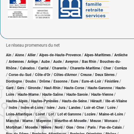
Le réseau promeneurs du net
/
/
/
/
/
Ain
Aisne
Allier
Alpes-de-Haute-Provence
Alpes-Maritimes
Ardèche
/
/
/
/
/
/
/
Ardennes
Ariège
Aube
Aude
Aveyron
Bas Rhin
Bouches-du-
/
/
/
/
/
/
Rhône
Calvados
Cantal
Charente
Charente-Maritime
Cher
Corrèze
/
/
/
/
/
/
Corse-du-Sud
Côte-d'Or
Côtes-d'Armor
Creuse
Deux Sèvres
/
/
/
/
/
/
/
Dordogne
Doubs
Drôme
Essonne
Eure
Eure-et-Loir
Finistère
/
/
/
/
/
/
Gard
Gers
Gironde
Haut-Rhin
Haute-Corse
Haute-Garonne
Haute-
/
/
/
/
/
Loire
Haute-Marne
Haute-Saône
Haute-Savoie
Haute-Vienne
/
/
/
/
Hautes-Alpes
Hautes-Pyrénées
Hauts-de-Seine
Hérault
Ille-et-Vilaine
/
/
/
/
/
/
/
/
Indre
Indre-et-Loire
Isère
Jura
Landes
Loir-et-Cher
Loire
/
/
/
/
/
/
Loire-Atlantique
Loiret
Lot
Lot et Garonne
Lozère
Maine-et-Loire
/
/
/
/
/
/
Manche
Marne
Mayenne
Meurthe-et-Moselle
Meuse
Monaco
/
/
/
/
/
/
/
/
Morbihan
Moselle
Nièvre
Nord
Oise
Orne
Paris
Pas-de-Calais
/
/
/
/