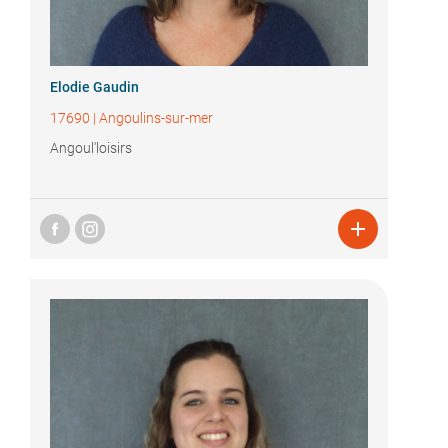
Elodie Gaudin
17690
|
Angoulins-sur-mer
Angoul'loisirs
