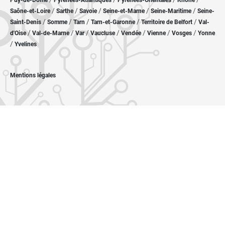
Puy-de-Dôme
Pyrénées-Atlantiques
Pyrénées-Orientales
Rhône
/
/
/
/
/
Saône-et-Loire
Sarthe
Savoie
Seine-et-Marne
Seine-Maritime
Seine-
/
/
/
/
/
Saint-Denis
Somme
Tarn
Tarn-et-Garonne
Territoire de Belfort
Val-
/
/
/
/
/
/
/
d'Oise
Val-de-Marne
Var
Vaucluse
Vendée
Vienne
Vosges
Yonne
/
Yvelines
Mentions légales