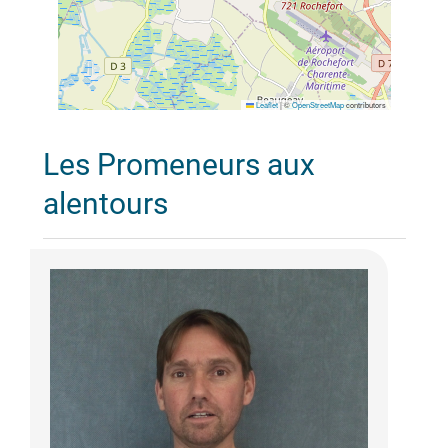
Leaflet
|
©
OpenStreetMap
contributors
Les Promeneurs aux
alentours