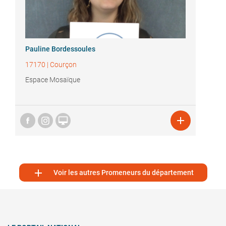
Pauline Bordessoules
17170
|
Courçon
Espace Mosaïque



Voir les autres Promeneurs du département