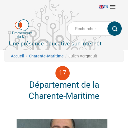
Aller

EN
au
contenu
principal
Une présence éducative sur Internet
Fil d'Ariane
Accueil
Charente-Maritime
Julien Vergnault
Département de la
Charente-Maritime