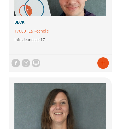
BECK
17000
|
La Rochelle
Info Jeunesse 17

