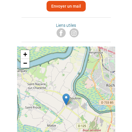
Envoyer un mail
Liens utiles
+
−