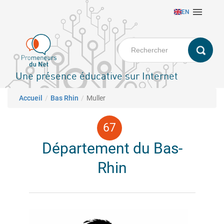
Aller

EN
au
contenu
principal
Une présence éducative sur Internet
Fil d'Ariane
Accueil
Bas Rhin
Muller
Département du Bas-
Rhin