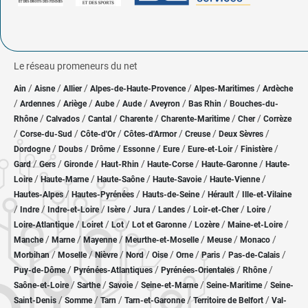
Le réseau promeneurs du net
/
/
/
/
/
Ain
Aisne
Allier
Alpes-de-Haute-Provence
Alpes-Maritimes
Ardèche
/
/
/
/
/
/
/
Ardennes
Ariège
Aube
Aude
Aveyron
Bas Rhin
Bouches-du-
/
/
/
/
/
/
Rhône
Calvados
Cantal
Charente
Charente-Maritime
Cher
Corrèze
/
/
/
/
/
/
Corse-du-Sud
Côte-d'Or
Côtes-d'Armor
Creuse
Deux Sèvres
/
/
/
/
/
/
/
Dordogne
Doubs
Drôme
Essonne
Eure
Eure-et-Loir
Finistère
/
/
/
/
/
/
Gard
Gers
Gironde
Haut-Rhin
Haute-Corse
Haute-Garonne
Haute-
/
/
/
/
/
Loire
Haute-Marne
Haute-Saône
Haute-Savoie
Haute-Vienne
/
/
/
/
Hautes-Alpes
Hautes-Pyrénées
Hauts-de-Seine
Hérault
Ille-et-Vilaine
/
/
/
/
/
/
/
/
Indre
Indre-et-Loire
Isère
Jura
Landes
Loir-et-Cher
Loire
/
/
/
/
/
/
Loire-Atlantique
Loiret
Lot
Lot et Garonne
Lozère
Maine-et-Loire
/
/
/
/
/
/
Manche
Marne
Mayenne
Meurthe-et-Moselle
Meuse
Monaco
/
/
/
/
/
/
/
/
Morbihan
Moselle
Nièvre
Nord
Oise
Orne
Paris
Pas-de-Calais
/
/
/
/
Puy-de-Dôme
Pyrénées-Atlantiques
Pyrénées-Orientales
Rhône
/
/
/
/
/
Saône-et-Loire
Sarthe
Savoie
Seine-et-Marne
Seine-Maritime
Seine-
/
/
/
/
/
Saint-Denis
Somme
Tarn
Tarn-et-Garonne
Territoire de Belfort
Val-