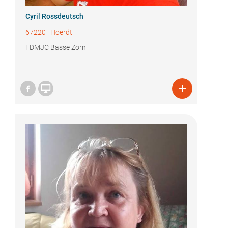
Cyril Rossdeutsch
67220
|
Hoerdt
FDMJC Basse Zorn

