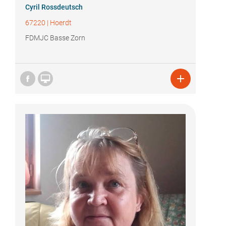
Cyril Rossdeutsch
67220
|
Hoerdt
FDMJC Basse Zorn

