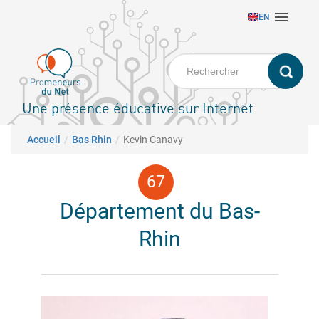
Aller

EN
au
contenu
principal
Une présence éducative sur Internet
Fil d'Ariane
Accueil
Bas Rhin
Kevin Canavy
Département du Bas-
Rhin