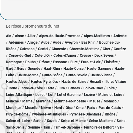
Le réseau promeneurs du net
/
/
/
/
/
Ain
Aisne
Allier
Alpes-de-Haute-Provence
Alpes-Maritimes
Ardèche
/
/
/
/
/
/
/
Ardennes
Ariège
Aube
Aude
Aveyron
Bas Rhin
Bouches-du-
/
/
/
/
/
/
Rhône
Calvados
Cantal
Charente
Charente-Maritime
Cher
Corrèze
/
/
/
/
/
/
Corse-du-Sud
Côte-d'Or
Côtes-d'Armor
Creuse
Deux Sèvres
/
/
/
/
/
/
/
Dordogne
Doubs
Drôme
Essonne
Eure
Eure-et-Loir
Finistère
/
/
/
/
/
/
Gard
Gers
Gironde
Haut-Rhin
Haute-Corse
Haute-Garonne
Haute-
/
/
/
/
/
Loire
Haute-Marne
Haute-Saône
Haute-Savoie
Haute-Vienne
/
/
/
/
Hautes-Alpes
Hautes-Pyrénées
Hauts-de-Seine
Hérault
Ille-et-Vilaine
/
/
/
/
/
/
/
/
Indre
Indre-et-Loire
Isère
Jura
Landes
Loir-et-Cher
Loire
/
/
/
/
/
/
Loire-Atlantique
Loiret
Lot
Lot et Garonne
Lozère
Maine-et-Loire
/
/
/
/
/
/
Manche
Marne
Mayenne
Meurthe-et-Moselle
Meuse
Monaco
/
/
/
/
/
/
/
/
Morbihan
Moselle
Nièvre
Nord
Oise
Orne
Paris
Pas-de-Calais
/
/
/
/
Puy-de-Dôme
Pyrénées-Atlantiques
Pyrénées-Orientales
Rhône
/
/
/
/
/
Saône-et-Loire
Sarthe
Savoie
Seine-et-Marne
Seine-Maritime
Seine-
/
/
/
/
/
Saint-Denis
Somme
Tarn
Tarn-et-Garonne
Territoire de Belfort
Val-