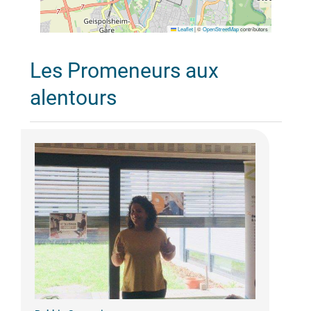
Leaflet
|
©
OpenStreetMap
contributors
Les Promeneurs aux
alentours