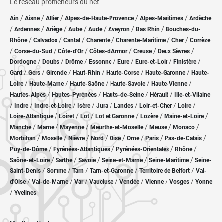
Le réseau promeneurs du net
/
/
/
/
/
Ain
Aisne
Allier
Alpes-de-Haute-Provence
Alpes-Maritimes
Ardèche
/
/
/
/
/
/
/
Ardennes
Ariège
Aube
Aude
Aveyron
Bas Rhin
Bouches-du-
/
/
/
/
/
/
Rhône
Calvados
Cantal
Charente
Charente-Maritime
Cher
Corrèze
/
/
/
/
/
/
Corse-du-Sud
Côte-d'Or
Côtes-d'Armor
Creuse
Deux Sèvres
/
/
/
/
/
/
/
Dordogne
Doubs
Drôme
Essonne
Eure
Eure-et-Loir
Finistère
/
/
/
/
/
/
Gard
Gers
Gironde
Haut-Rhin
Haute-Corse
Haute-Garonne
Haute-
/
/
/
/
/
Loire
Haute-Marne
Haute-Saône
Haute-Savoie
Haute-Vienne
/
/
/
/
Hautes-Alpes
Hautes-Pyrénées
Hauts-de-Seine
Hérault
Ille-et-Vilaine
/
/
/
/
/
/
/
/
Indre
Indre-et-Loire
Isère
Jura
Landes
Loir-et-Cher
Loire
/
/
/
/
/
/
Loire-Atlantique
Loiret
Lot
Lot et Garonne
Lozère
Maine-et-Loire
/
/
/
/
/
/
Manche
Marne
Mayenne
Meurthe-et-Moselle
Meuse
Monaco
/
/
/
/
/
/
/
/
Morbihan
Moselle
Nièvre
Nord
Oise
Orne
Paris
Pas-de-Calais
/
/
/
/
Puy-de-Dôme
Pyrénées-Atlantiques
Pyrénées-Orientales
Rhône
/
/
/
/
/
Saône-et-Loire
Sarthe
Savoie
Seine-et-Marne
Seine-Maritime
Seine-
/
/
/
/
/
Saint-Denis
Somme
Tarn
Tarn-et-Garonne
Territoire de Belfort
Val-
/
/
/
/
/
/
/
d'Oise
Val-de-Marne
Var
Vaucluse
Vendée
Vienne
Vosges
Yonne
/
Yvelines