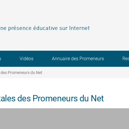
ne présence éducative sur Internet
s
Vidéos
Annuaire des Promeneurs
Re
 des Promeneurs du Net
tales des Promeneurs du Net