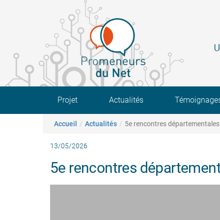
Aller
au
contenu
principal
U
Main navigation
Projet
Actualités
Témoignage
Fil d'Ariane
Accueil
Actualités
5e rencontres départementales
13/05/2026
5e rencontres départemen