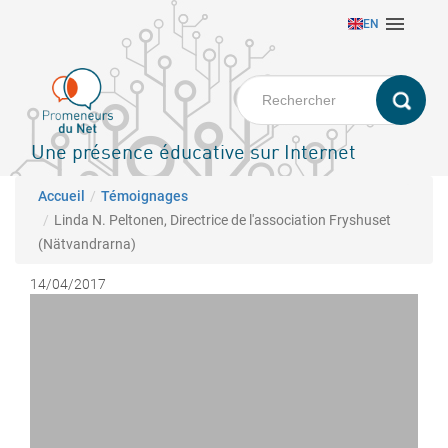
Aller

EN
au
contenu
principal
Une présence éducative sur Internet
Fil d'Ariane
Accueil
Témoignages
Linda N. Peltonen, Directrice de l'association Fryshuset
(Nätvandrarna)
14/04/2017