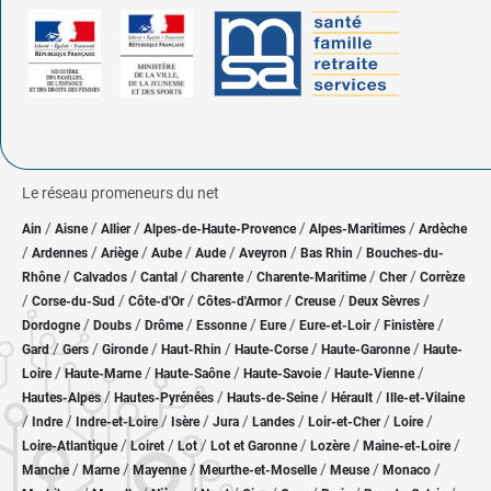
Le réseau promeneurs du net
/
/
/
/
/
Ain
Aisne
Allier
Alpes-de-Haute-Provence
Alpes-Maritimes
Ardèche
/
/
/
/
/
/
/
Ardennes
Ariège
Aube
Aude
Aveyron
Bas Rhin
Bouches-du-
/
/
/
/
/
/
Rhône
Calvados
Cantal
Charente
Charente-Maritime
Cher
Corrèze
/
/
/
/
/
/
Corse-du-Sud
Côte-d'Or
Côtes-d'Armor
Creuse
Deux Sèvres
/
/
/
/
/
/
/
Dordogne
Doubs
Drôme
Essonne
Eure
Eure-et-Loir
Finistère
/
/
/
/
/
/
Gard
Gers
Gironde
Haut-Rhin
Haute-Corse
Haute-Garonne
Haute-
/
/
/
/
/
Loire
Haute-Marne
Haute-Saône
Haute-Savoie
Haute-Vienne
/
/
/
/
Hautes-Alpes
Hautes-Pyrénées
Hauts-de-Seine
Hérault
Ille-et-Vilaine
/
/
/
/
/
/
/
/
Indre
Indre-et-Loire
Isère
Jura
Landes
Loir-et-Cher
Loire
/
/
/
/
/
/
Loire-Atlantique
Loiret
Lot
Lot et Garonne
Lozère
Maine-et-Loire
/
/
/
/
/
/
Manche
Marne
Mayenne
Meurthe-et-Moselle
Meuse
Monaco