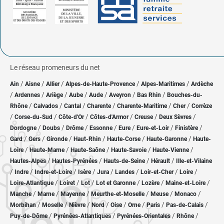
Le réseau promeneurs du net
/
/
/
/
/
Ain
Aisne
Allier
Alpes-de-Haute-Provence
Alpes-Maritimes
Ardèche
/
/
/
/
/
/
/
Ardennes
Ariège
Aube
Aude
Aveyron
Bas Rhin
Bouches-du-
/
/
/
/
/
/
Rhône
Calvados
Cantal
Charente
Charente-Maritime
Cher
Corrèze
/
/
/
/
/
/
Corse-du-Sud
Côte-d'Or
Côtes-d'Armor
Creuse
Deux Sèvres
/
/
/
/
/
/
/
Dordogne
Doubs
Drôme
Essonne
Eure
Eure-et-Loir
Finistère
/
/
/
/
/
/
Gard
Gers
Gironde
Haut-Rhin
Haute-Corse
Haute-Garonne
Haute-
/
/
/
/
/
Loire
Haute-Marne
Haute-Saône
Haute-Savoie
Haute-Vienne
/
/
/
/
Hautes-Alpes
Hautes-Pyrénées
Hauts-de-Seine
Hérault
Ille-et-Vilaine
/
/
/
/
/
/
/
/
Indre
Indre-et-Loire
Isère
Jura
Landes
Loir-et-Cher
Loire
/
/
/
/
/
/
Loire-Atlantique
Loiret
Lot
Lot et Garonne
Lozère
Maine-et-Loire
/
/
/
/
/
/
Manche
Marne
Mayenne
Meurthe-et-Moselle
Meuse
Monaco
/
/
/
/
/
/
/
/
Morbihan
Moselle
Nièvre
Nord
Oise
Orne
Paris
Pas-de-Calais
/
/
/
/
Puy-de-Dôme
Pyrénées-Atlantiques
Pyrénées-Orientales
Rhône