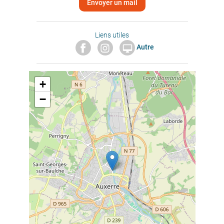
Envoyer un mail
Liens utiles
Autre

+
−