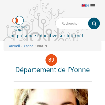
Aller

EN
au
contenu
principal
Une présence éducative sur Internet
Fil d'Ariane
Accueil
Yonne
BIRON
Département de l'Yonne