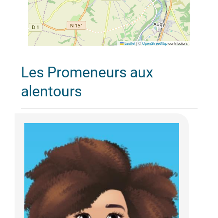
Leaflet
|
©
OpenStreetMap
contributors
Les Promeneurs aux
alentours