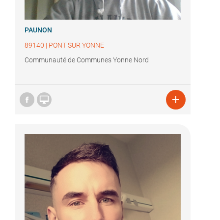
PAUNON
89140
|
PONT SUR YONNE
Communauté de Communes Yonne Nord

