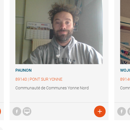
PAUNON
WOJ
89140
|
PONT SUR YONNE
8914
Communauté de Communes Yonne Nord
Comm

