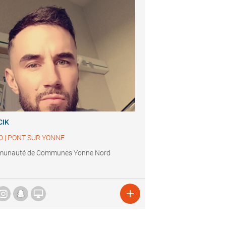
CIK
0
|
PONT SUR YONNE
unauté de Communes Yonne Nord

