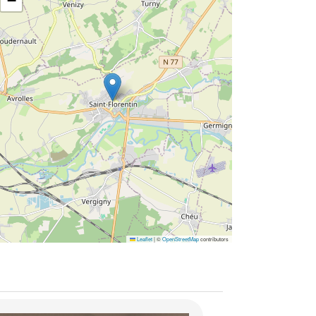
−
Leaflet
|
©
OpenStreetMap
contributors