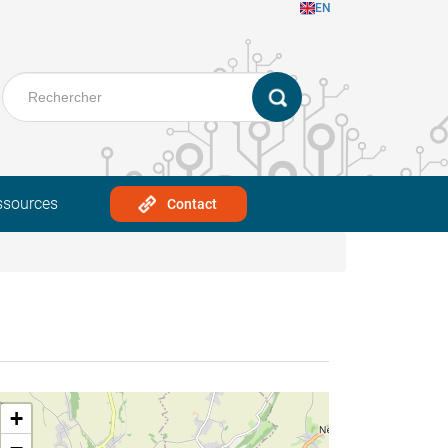
EN
ssources
Contact
+