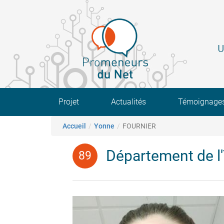
Aller
au
contenu
principal
U
Main navigation
Projet
Actualités
Témoignage
Fil d'Ariane
Accueil
Yonne
FOURNIER
Département de l