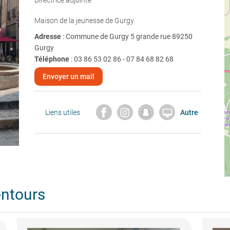
Directrice adjointe
Maison de la jeunesse de Gurgy
Adresse
: Commune de Gurgy 5 grande rue 89250
Gurgy
Téléphone
:
03 86 53 02 86 - 07 84 68 82 68
Envoyer un mail

Liens utiles
Autre
entours