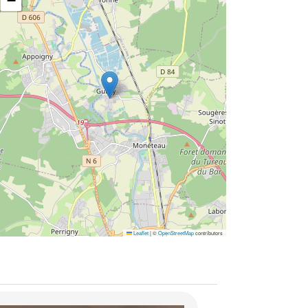
−
Leaflet
|
©
OpenStreetMap
contributors