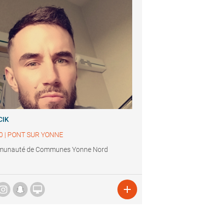
CIK
0
|
PONT SUR YONNE
unauté de Communes Yonne Nord

