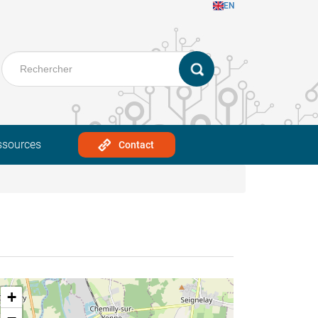
EN
ssources
Contact
+