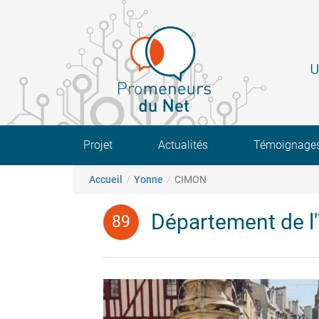
Aller
au
contenu
principal
U
Main navigation
Projet
Actualités
Témoignage
Fil d'Ariane
Accueil
Yonne
CIMON
Département de l