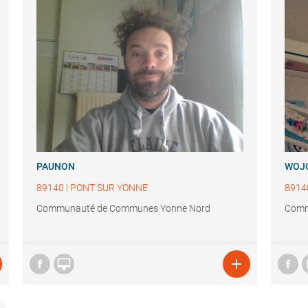
PAUNON
WOJ
89140
|
PONT SUR YONNE
8914
Communauté de Communes Yonne Nord
Comm

