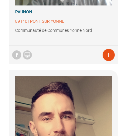
PAUNON
89140
|
PONT SUR YONNE
Communauté de Communes Yonne Nord

