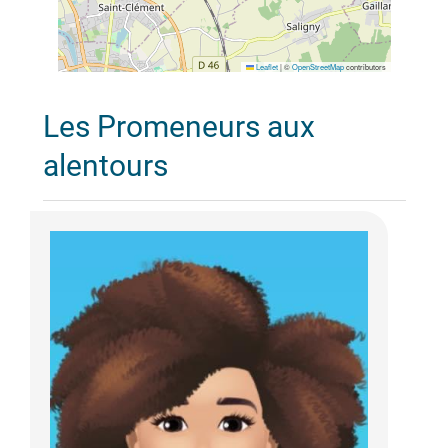
Leaflet
|
©
OpenStreetMap
contributors
Les Promeneurs aux
alentours