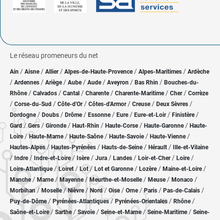
Le réseau promeneurs du net
/
/
/
/
/
Ain
Aisne
Allier
Alpes-de-Haute-Provence
Alpes-Maritimes
Ardèche
/
/
/
/
/
/
/
Ardennes
Ariège
Aube
Aude
Aveyron
Bas Rhin
Bouches-du-
/
/
/
/
/
/
Rhône
Calvados
Cantal
Charente
Charente-Maritime
Cher
Corrèze
/
/
/
/
/
/
Corse-du-Sud
Côte-d'Or
Côtes-d'Armor
Creuse
Deux Sèvres
/
/
/
/
/
/
/
Dordogne
Doubs
Drôme
Essonne
Eure
Eure-et-Loir
Finistère
/
/
/
/
/
/
Gard
Gers
Gironde
Haut-Rhin
Haute-Corse
Haute-Garonne
Haute-
/
/
/
/
/
Loire
Haute-Marne
Haute-Saône
Haute-Savoie
Haute-Vienne
/
/
/
/
Hautes-Alpes
Hautes-Pyrénées
Hauts-de-Seine
Hérault
Ille-et-Vilaine
/
/
/
/
/
/
/
/
Indre
Indre-et-Loire
Isère
Jura
Landes
Loir-et-Cher
Loire
/
/
/
/
/
/
Loire-Atlantique
Loiret
Lot
Lot et Garonne
Lozère
Maine-et-Loire
/
/
/
/
/
/
Manche
Marne
Mayenne
Meurthe-et-Moselle
Meuse
Monaco
/
/
/
/
/
/
/
/
Morbihan
Moselle
Nièvre
Nord
Oise
Orne
Paris
Pas-de-Calais
/
/
/
/
Puy-de-Dôme
Pyrénées-Atlantiques
Pyrénées-Orientales
Rhône
/
/
/
/
/
Saône-et-Loire
Sarthe
Savoie
Seine-et-Marne
Seine-Maritime
Seine-