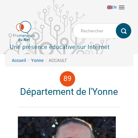
Aller

EN
au
contenu
principal
Une présence éducative sur Internet
Fil d'Ariane
Accueil
Yonne
ACCAULT
Département de l'Yonne