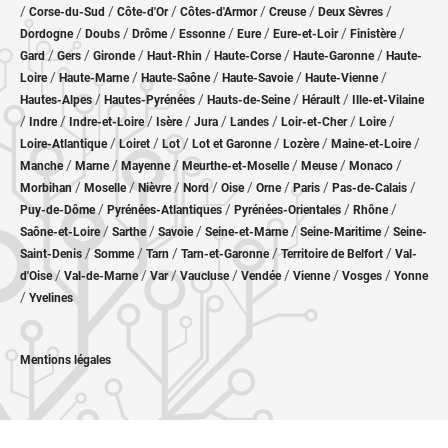
/
/
/
/
/
/
Corse-du-Sud
Côte-d'Or
Côtes-d'Armor
Creuse
Deux Sèvres
/
/
/
/
/
/
/
Dordogne
Doubs
Drôme
Essonne
Eure
Eure-et-Loir
Finistère
/
/
/
/
/
/
Gard
Gers
Gironde
Haut-Rhin
Haute-Corse
Haute-Garonne
Haute-
/
/
/
/
/
Loire
Haute-Marne
Haute-Saône
Haute-Savoie
Haute-Vienne
/
/
/
/
Hautes-Alpes
Hautes-Pyrénées
Hauts-de-Seine
Hérault
Ille-et-Vilaine
/
/
/
/
/
/
/
/
Indre
Indre-et-Loire
Isère
Jura
Landes
Loir-et-Cher
Loire
/
/
/
/
/
/
Loire-Atlantique
Loiret
Lot
Lot et Garonne
Lozère
Maine-et-Loire
/
/
/
/
/
/
Manche
Marne
Mayenne
Meurthe-et-Moselle
Meuse
Monaco
/
/
/
/
/
/
/
/
Morbihan
Moselle
Nièvre
Nord
Oise
Orne
Paris
Pas-de-Calais
/
/
/
/
Puy-de-Dôme
Pyrénées-Atlantiques
Pyrénées-Orientales
Rhône
/
/
/
/
/
Saône-et-Loire
Sarthe
Savoie
Seine-et-Marne
Seine-Maritime
Seine-
/
/
/
/
/
Saint-Denis
Somme
Tarn
Tarn-et-Garonne
Territoire de Belfort
Val-
/
/
/
/
/
/
/
d'Oise
Val-de-Marne
Var
Vaucluse
Vendée
Vienne
Vosges
Yonne
/
Yvelines
Mentions légales