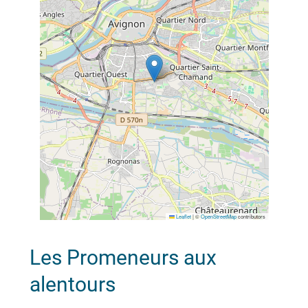
Leaflet
|
©
OpenStreetMap
contributors
Les Promeneurs aux
alentours