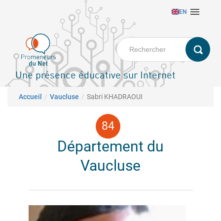
Aller

EN
au
contenu
principal
Une présence éducative sur Internet
Fil d'Ariane
Accueil
Vaucluse
Sabri KHADRAOUI
Département du
Vaucluse