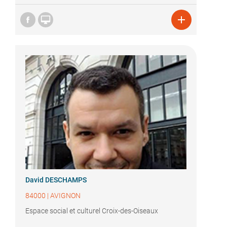


David DESCHAMPS
84000
|
AVIGNON
Espace social et culturel Croix-des-Oiseaux