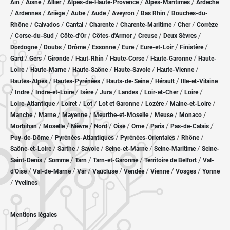
/
/
/
/
/
Ain
Aisne
Allier
Alpes-de-Haute-Provence
Alpes-Maritimes
Ardèche
/
/
/
/
/
/
/
Ardennes
Ariège
Aube
Aude
Aveyron
Bas Rhin
Bouches-du-
/
/
/
/
/
/
Rhône
Calvados
Cantal
Charente
Charente-Maritime
Cher
Corrèze
/
/
/
/
/
/
Corse-du-Sud
Côte-d'Or
Côtes-d'Armor
Creuse
Deux Sèvres
/
/
/
/
/
/
/
Dordogne
Doubs
Drôme
Essonne
Eure
Eure-et-Loir
Finistère
/
/
/
/
/
/
Gard
Gers
Gironde
Haut-Rhin
Haute-Corse
Haute-Garonne
Haute-
/
/
/
/
/
Loire
Haute-Marne
Haute-Saône
Haute-Savoie
Haute-Vienne
/
/
/
/
Hautes-Alpes
Hautes-Pyrénées
Hauts-de-Seine
Hérault
Ille-et-Vilaine
/
/
/
/
/
/
/
/
Indre
Indre-et-Loire
Isère
Jura
Landes
Loir-et-Cher
Loire
/
/
/
/
/
/
Loire-Atlantique
Loiret
Lot
Lot et Garonne
Lozère
Maine-et-Loire
/
/
/
/
/
/
Manche
Marne
Mayenne
Meurthe-et-Moselle
Meuse
Monaco
/
/
/
/
/
/
/
/
Morbihan
Moselle
Nièvre
Nord
Oise
Orne
Paris
Pas-de-Calais
/
/
/
/
Puy-de-Dôme
Pyrénées-Atlantiques
Pyrénées-Orientales
Rhône
/
/
/
/
/
Saône-et-Loire
Sarthe
Savoie
Seine-et-Marne
Seine-Maritime
Seine-
/
/
/
/
/
Saint-Denis
Somme
Tarn
Tarn-et-Garonne
Territoire de Belfort
Val-
/
/
/
/
/
/
/
d'Oise
Val-de-Marne
Var
Vaucluse
Vendée
Vienne
Vosges
Yonne
/
Yvelines
Mentions légales