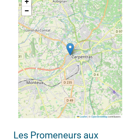
+
−
Leaflet
|
©
OpenStreetMap
contributors
Les Promeneurs aux