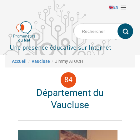
Aller

EN
au
contenu
principal
Une présence éducative sur Internet
Fil d'Ariane
Accueil
Vaucluse
Jimmy ATOCH
Département du
Vaucluse