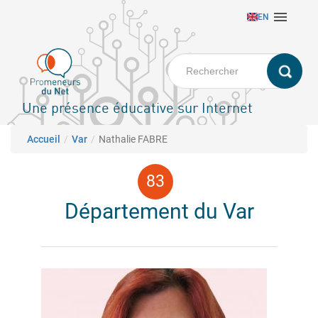
Aller

EN
au
contenu
principal
Une présence éducative sur Internet
Fil d'Ariane
Accueil
Var
Nathalie FABRE
Département du Var