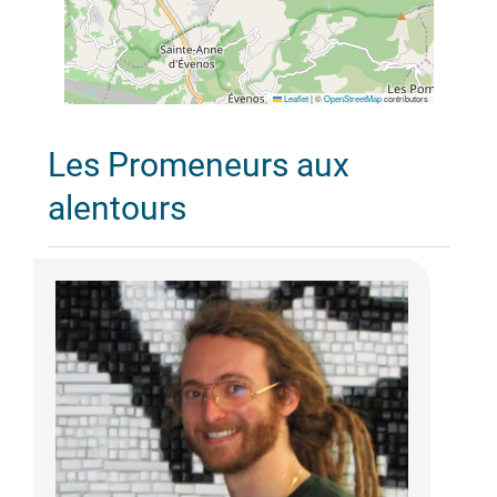
Leaflet
|
©
OpenStreetMap
contributors
Les Promeneurs aux
alentours