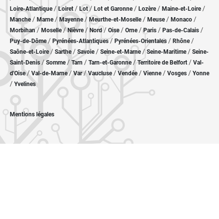
/
/
/
/
/
/
Loire-Atlantique
Loiret
Lot
Lot et Garonne
Lozère
Maine-et-Loire
/
/
/
/
/
/
Manche
Marne
Mayenne
Meurthe-et-Moselle
Meuse
Monaco
/
/
/
/
/
/
/
/
Morbihan
Moselle
Nièvre
Nord
Oise
Orne
Paris
Pas-de-Calais
/
/
/
/
Puy-de-Dôme
Pyrénées-Atlantiques
Pyrénées-Orientales
Rhône
/
/
/
/
/
Saône-et-Loire
Sarthe
Savoie
Seine-et-Marne
Seine-Maritime
Seine-
/
/
/
/
/
Saint-Denis
Somme
Tarn
Tarn-et-Garonne
Territoire de Belfort
Val-
/
/
/
/
/
/
/
d'Oise
Val-de-Marne
Var
Vaucluse
Vendée
Vienne
Vosges
Yonne
/
Yvelines
Mentions légales