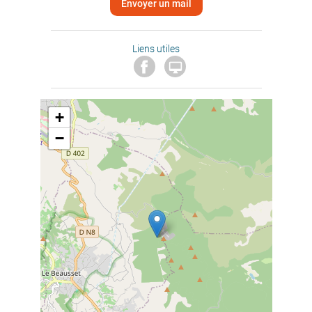
Envoyer un mail
Liens utiles

+
−