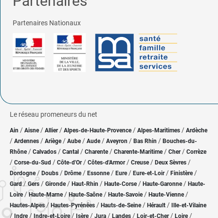
Partenaires
Partenaires Nationaux
Le réseau promeneurs du net
/
/
/
/
/
Ain
Aisne
Allier
Alpes-de-Haute-Provence
Alpes-Maritimes
Ardèche
/
/
/
/
/
/
/
Ardennes
Ariège
Aube
Aude
Aveyron
Bas Rhin
Bouches-du-
/
/
/
/
/
/
Rhône
Calvados
Cantal
Charente
Charente-Maritime
Cher
Corrèze
/
/
/
/
/
/
Corse-du-Sud
Côte-d'Or
Côtes-d'Armor
Creuse
Deux Sèvres
/
/
/
/
/
/
/
Dordogne
Doubs
Drôme
Essonne
Eure
Eure-et-Loir
Finistère
/
/
/
/
/
/
Gard
Gers
Gironde
Haut-Rhin
Haute-Corse
Haute-Garonne
Haute-
/
/
/
/
/
Loire
Haute-Marne
Haute-Saône
Haute-Savoie
Haute-Vienne
/
/
/
/
Hautes-Alpes
Hautes-Pyrénées
Hauts-de-Seine
Hérault
Ille-et-Vilaine
/
/
/
/
/
/
/
/
Indre
Indre-et-Loire
Isère
Jura
Landes
Loir-et-Cher
Loire