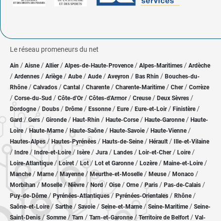
Le réseau promeneurs du net
/
/
/
/
/
Ain
Aisne
Allier
Alpes-de-Haute-Provence
Alpes-Maritimes
Ardèche
/
/
/
/
/
/
/
Ardennes
Ariège
Aube
Aude
Aveyron
Bas Rhin
Bouches-du-
/
/
/
/
/
/
Rhône
Calvados
Cantal
Charente
Charente-Maritime
Cher
Corrèze
/
/
/
/
/
/
Corse-du-Sud
Côte-d'Or
Côtes-d'Armor
Creuse
Deux Sèvres
/
/
/
/
/
/
/
Dordogne
Doubs
Drôme
Essonne
Eure
Eure-et-Loir
Finistère
/
/
/
/
/
/
Gard
Gers
Gironde
Haut-Rhin
Haute-Corse
Haute-Garonne
Haute-
/
/
/
/
/
Loire
Haute-Marne
Haute-Saône
Haute-Savoie
Haute-Vienne
/
/
/
/
Hautes-Alpes
Hautes-Pyrénées
Hauts-de-Seine
Hérault
Ille-et-Vilaine
/
/
/
/
/
/
/
/
Indre
Indre-et-Loire
Isère
Jura
Landes
Loir-et-Cher
Loire
/
/
/
/
/
/
Loire-Atlantique
Loiret
Lot
Lot et Garonne
Lozère
Maine-et-Loire
/
/
/
/
/
/
Manche
Marne
Mayenne
Meurthe-et-Moselle
Meuse
Monaco
/
/
/
/
/
/
/
/
Morbihan
Moselle
Nièvre
Nord
Oise
Orne
Paris
Pas-de-Calais
/
/
/
/
Puy-de-Dôme
Pyrénées-Atlantiques
Pyrénées-Orientales
Rhône
/
/
/
/
/
Saône-et-Loire
Sarthe
Savoie
Seine-et-Marne
Seine-Maritime
Seine-
/
/
/
/
/
Saint-Denis
Somme
Tarn
Tarn-et-Garonne
Territoire de Belfort
Val-