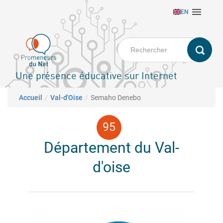
Aller

EN
au
contenu
principal
Une présence éducative sur Internet
Fil d'Ariane
Accueil
Val-d'Oise
Semaho Denebo
Département du Val-
d'oise