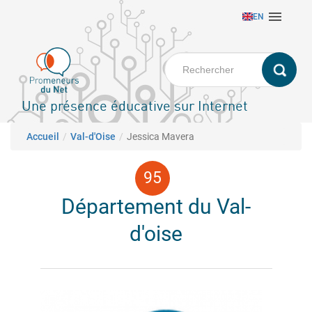
Aller

EN
au
contenu
principal
Une présence éducative sur Internet
Fil d'Ariane
Accueil
Val-d'Oise
Jessica Mavera
Département du Val-
d'oise