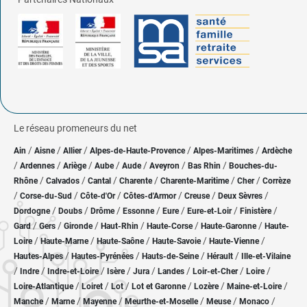
Le réseau promeneurs du net
/
/
/
/
/
Ain
Aisne
Allier
Alpes-de-Haute-Provence
Alpes-Maritimes
Ardèche
/
/
/
/
/
/
/
Ardennes
Ariège
Aube
Aude
Aveyron
Bas Rhin
Bouches-du-
/
/
/
/
/
/
Rhône
Calvados
Cantal
Charente
Charente-Maritime
Cher
Corrèze
/
/
/
/
/
/
Corse-du-Sud
Côte-d'Or
Côtes-d'Armor
Creuse
Deux Sèvres
/
/
/
/
/
/
/
Dordogne
Doubs
Drôme
Essonne
Eure
Eure-et-Loir
Finistère
/
/
/
/
/
/
Gard
Gers
Gironde
Haut-Rhin
Haute-Corse
Haute-Garonne
Haute-
/
/
/
/
/
Loire
Haute-Marne
Haute-Saône
Haute-Savoie
Haute-Vienne
/
/
/
/
Hautes-Alpes
Hautes-Pyrénées
Hauts-de-Seine
Hérault
Ille-et-Vilaine
/
/
/
/
/
/
/
/
Indre
Indre-et-Loire
Isère
Jura
Landes
Loir-et-Cher
Loire
/
/
/
/
/
/
Loire-Atlantique
Loiret
Lot
Lot et Garonne
Lozère
Maine-et-Loire
/
/
/
/
/
/
Manche
Marne
Mayenne
Meurthe-et-Moselle
Meuse
Monaco