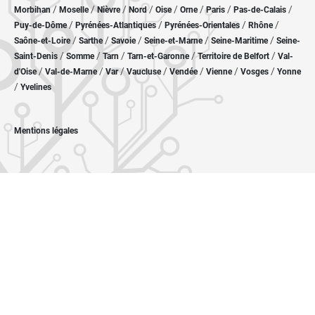
/
/
/
/
/
/
/
/
Morbihan
Moselle
Nièvre
Nord
Oise
Orne
Paris
Pas-de-Calais
/
/
/
/
Puy-de-Dôme
Pyrénées-Atlantiques
Pyrénées-Orientales
Rhône
/
/
/
/
/
Saône-et-Loire
Sarthe
Savoie
Seine-et-Marne
Seine-Maritime
Seine-
/
/
/
/
/
Saint-Denis
Somme
Tarn
Tarn-et-Garonne
Territoire de Belfort
Val-
/
/
/
/
/
/
/
d'Oise
Val-de-Marne
Var
Vaucluse
Vendée
Vienne
Vosges
Yonne
/
Yvelines
Mentions légales