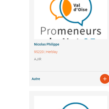
Nicolas Philippe
95220
|
Herblay
AJIR

Autre