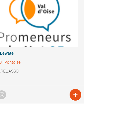
 Lewate
0
|
Pontoise
REL ASSO
