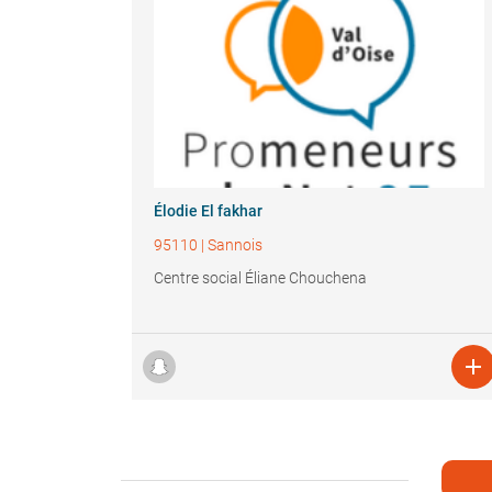
Élodie El fakhar
95110
|
Sannois
Centre social Éliane Chouchena
