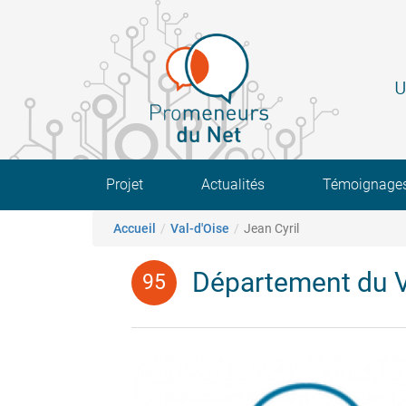
Aller
au
contenu
principal
U
Main navigation
Projet
Actualités
Témoignage
Fil d'Ariane
Accueil
Val-d'Oise
Jean Cyril
Département du V