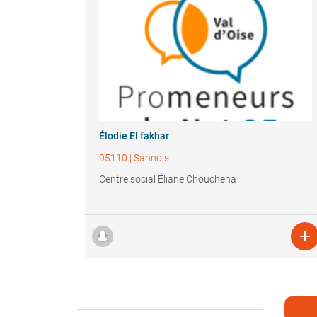
Élodie El fakhar
95110
|
Sannois
Centre social Éliane Chouchena
