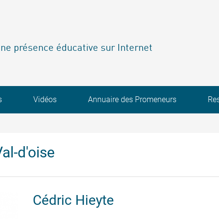
ne présence éducative sur Internet
s
Vidéos
Annuaire des Promeneurs
Re
al-d'oise
Cédric
Hieyte