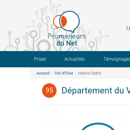
Aller
au
contenu
principal
U
Main navigation
Projet
Actualités
Témoignage
Fil d'Ariane
Accueil
Val-d'Oise
Hieyte Cédric
Département du V