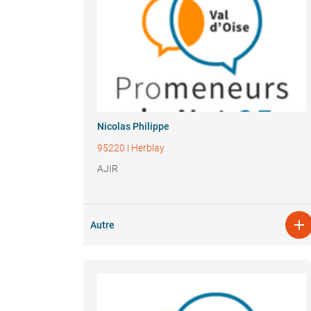
Nicolas Philippe
95220
|
Herblay
AJIR

Autre