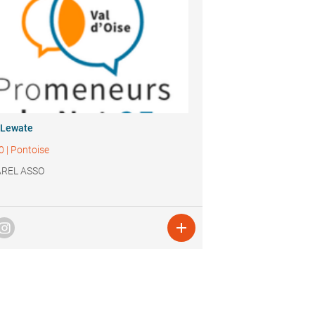
 Lewate
0
|
Pontoise
REL ASSO
