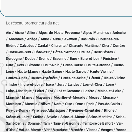
Le réseau promeneurs du net
/
/
/
/
/
Ain
Aisne
Allier
Alpes-de-Haute-Provence
Alpes-Maritimes
Ardèche
/
/
/
/
/
/
/
Ardennes
Ariège
Aube
Aude
Aveyron
Bas Rhin
Bouches-du-
/
/
/
/
/
/
Rhône
Calvados
Cantal
Charente
Charente-Maritime
Cher
Corrèze
/
/
/
/
/
/
Corse-du-Sud
Côte-d'Or
Côtes-d'Armor
Creuse
Deux Sèvres
/
/
/
/
/
/
/
Dordogne
Doubs
Drôme
Essonne
Eure
Eure-et-Loir
Finistère
/
/
/
/
/
/
Gard
Gers
Gironde
Haut-Rhin
Haute-Corse
Haute-Garonne
Haute-
/
/
/
/
/
Loire
Haute-Marne
Haute-Saône
Haute-Savoie
Haute-Vienne
/
/
/
/
Hautes-Alpes
Hautes-Pyrénées
Hauts-de-Seine
Hérault
Ille-et-Vilaine
/
/
/
/
/
/
/
/
Indre
Indre-et-Loire
Isère
Jura
Landes
Loir-et-Cher
Loire
/
/
/
/
/
/
Loire-Atlantique
Loiret
Lot
Lot et Garonne
Lozère
Maine-et-Loire
/
/
/
/
/
/
Manche
Marne
Mayenne
Meurthe-et-Moselle
Meuse
Monaco
/
/
/
/
/
/
/
/
Morbihan
Moselle
Nièvre
Nord
Oise
Orne
Paris
Pas-de-Calais
/
/
/
/
Puy-de-Dôme
Pyrénées-Atlantiques
Pyrénées-Orientales
Rhône
/
/
/
/
/
Saône-et-Loire
Sarthe
Savoie
Seine-et-Marne
Seine-Maritime
Seine-
/
/
/
/
/
Saint-Denis
Somme
Tarn
Tarn-et-Garonne
Territoire de Belfort
Val-
/
/
/
/
/
/
/
d'Oise
Val-de-Marne
Var
Vaucluse
Vendée
Vienne
Vosges
Yonne