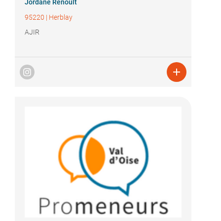
Jordane Renoult
95220
|
Herblay
AJIR
