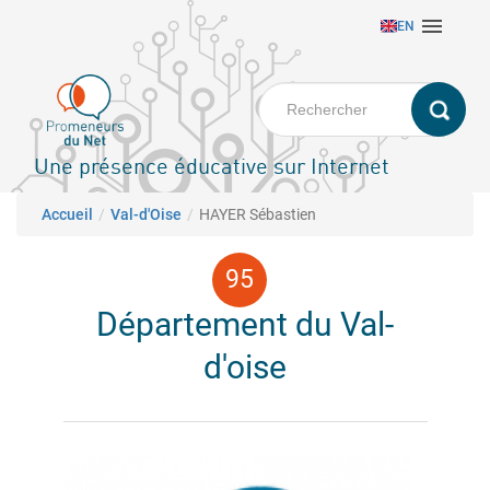
Aller

EN
au
contenu
principal
Une présence éducative sur Internet
Fil d'Ariane
Accueil
Val-d'Oise
HAYER Sébastien
Département du Val-
d'oise