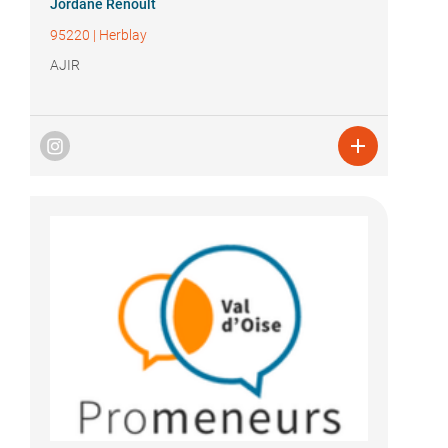
Jordane Renoult
95220
|
Herblay
AJIR
