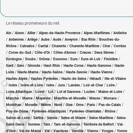
Le réseau promeneurs du net
/
/
/
/
/
Ain
Aisne
Allier
Alpes-de-Haute-Provence
Alpes-Maritimes
Ardèche
/
/
/
/
/
/
/
Ardennes
Ariège
Aube
Aude
Aveyron
Bas Rhin
Bouches-du-
/
/
/
/
/
/
Rhône
Calvados
Cantal
Charente
Charente-Maritime
Cher
Corrèze
/
/
/
/
/
/
Corse-du-Sud
Côte-d'Or
Côtes-d'Armor
Creuse
Deux Sèvres
/
/
/
/
/
/
/
Dordogne
Doubs
Drôme
Essonne
Eure
Eure-et-Loir
Finistère
/
/
/
/
/
/
Gard
Gers
Gironde
Haut-Rhin
Haute-Corse
Haute-Garonne
Haute-
/
/
/
/
/
Loire
Haute-Marne
Haute-Saône
Haute-Savoie
Haute-Vienne
/
/
/
/
Hautes-Alpes
Hautes-Pyrénées
Hauts-de-Seine
Hérault
Ille-et-Vilaine
/
/
/
/
/
/
/
/
Indre
Indre-et-Loire
Isère
Jura
Landes
Loir-et-Cher
Loire
/
/
/
/
/
/
Loire-Atlantique
Loiret
Lot
Lot et Garonne
Lozère
Maine-et-Loire
/
/
/
/
/
/
Manche
Marne
Mayenne
Meurthe-et-Moselle
Meuse
Monaco
/
/
/
/
/
/
/
/
Morbihan
Moselle
Nièvre
Nord
Oise
Orne
Paris
Pas-de-Calais
/
/
/
/
Puy-de-Dôme
Pyrénées-Atlantiques
Pyrénées-Orientales
Rhône
/
/
/
/
/
Saône-et-Loire
Sarthe
Savoie
Seine-et-Marne
Seine-Maritime
Seine-
/
/
/
/
/
Saint-Denis
Somme
Tarn
Tarn-et-Garonne
Territoire de Belfort
Val-
/
/
/
/
/
/
/
d'Oise
Val-de-Marne
Var
Vaucluse
Vendée
Vienne
Vosges
Yonne