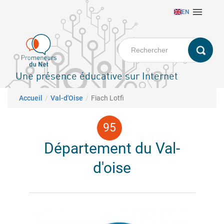
Aller

EN
au
contenu
principal
Une présence éducative sur Internet
Fil d'Ariane
Accueil
Val-d'Oise
Fiach Lotfi
Département du Val-
d'oise