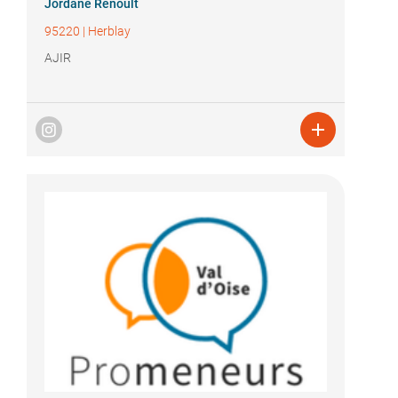
Jordane Renoult
95220
|
Herblay
AJIR
