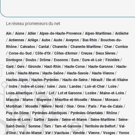
Le réseau promeneurs du net
/
/
/
/
/
Ain
Aisne
Allier
Alpes-de-Haute-Provence
Alpes-Maritimes
Ardèche
/
/
/
/
/
/
/
Ardennes
Ariège
Aube
Aude
Aveyron
Bas Rhin
Bouches-du-
/
/
/
/
/
/
Rhône
Calvados
Cantal
Charente
Charente-Maritime
Cher
Corrèze
/
/
/
/
/
/
Corse-du-Sud
Côte-d'Or
Côtes-d'Armor
Creuse
Deux Sèvres
/
/
/
/
/
/
/
Dordogne
Doubs
Drôme
Essonne
Eure
Eure-et-Loir
Finistère
/
/
/
/
/
/
Gard
Gers
Gironde
Haut-Rhin
Haute-Corse
Haute-Garonne
Haute-
/
/
/
/
/
Loire
Haute-Marne
Haute-Saône
Haute-Savoie
Haute-Vienne
/
/
/
/
Hautes-Alpes
Hautes-Pyrénées
Hauts-de-Seine
Hérault
Ille-et-Vilaine
/
/
/
/
/
/
/
/
Indre
Indre-et-Loire
Isère
Jura
Landes
Loir-et-Cher
Loire
/
/
/
/
/
/
Loire-Atlantique
Loiret
Lot
Lot et Garonne
Lozère
Maine-et-Loire
/
/
/
/
/
/
Manche
Marne
Mayenne
Meurthe-et-Moselle
Meuse
Monaco
/
/
/
/
/
/
/
/
Morbihan
Moselle
Nièvre
Nord
Oise
Orne
Paris
Pas-de-Calais
/
/
/
/
Puy-de-Dôme
Pyrénées-Atlantiques
Pyrénées-Orientales
Rhône
/
/
/
/
/
Saône-et-Loire
Sarthe
Savoie
Seine-et-Marne
Seine-Maritime
Seine-
/
/
/
/
/
Saint-Denis
Somme
Tarn
Tarn-et-Garonne
Territoire de Belfort
Val-
/
/
/
/
/
/
/
d'Oise
Val-de-Marne
Var
Vaucluse
Vendée
Vienne
Vosges
Yonne