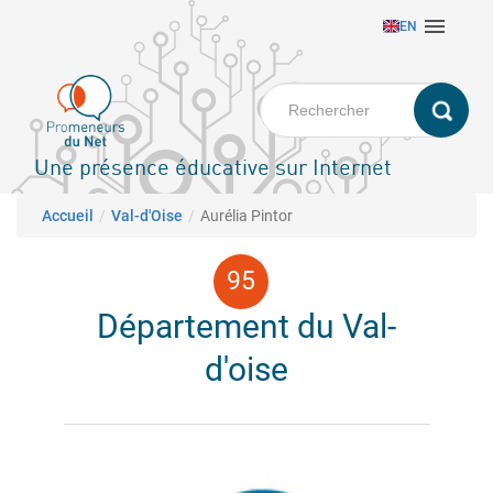
Aller

EN
au
contenu
principal
Une présence éducative sur Internet
Fil d'Ariane
Accueil
Val-d'Oise
Aurélia Pintor
Département du Val-
d'oise