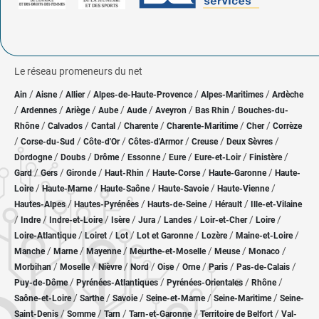
Le réseau promeneurs du net
/
/
/
/
/
Ain
Aisne
Allier
Alpes-de-Haute-Provence
Alpes-Maritimes
Ardèche
/
/
/
/
/
/
/
Ardennes
Ariège
Aube
Aude
Aveyron
Bas Rhin
Bouches-du-
/
/
/
/
/
/
Rhône
Calvados
Cantal
Charente
Charente-Maritime
Cher
Corrèze
/
/
/
/
/
/
Corse-du-Sud
Côte-d'Or
Côtes-d'Armor
Creuse
Deux Sèvres
/
/
/
/
/
/
/
Dordogne
Doubs
Drôme
Essonne
Eure
Eure-et-Loir
Finistère
/
/
/
/
/
/
Gard
Gers
Gironde
Haut-Rhin
Haute-Corse
Haute-Garonne
Haute-
/
/
/
/
/
Loire
Haute-Marne
Haute-Saône
Haute-Savoie
Haute-Vienne
/
/
/
/
Hautes-Alpes
Hautes-Pyrénées
Hauts-de-Seine
Hérault
Ille-et-Vilaine
/
/
/
/
/
/
/
/
Indre
Indre-et-Loire
Isère
Jura
Landes
Loir-et-Cher
Loire
/
/
/
/
/
/
Loire-Atlantique
Loiret
Lot
Lot et Garonne
Lozère
Maine-et-Loire
/
/
/
/
/
/
Manche
Marne
Mayenne
Meurthe-et-Moselle
Meuse
Monaco
/
/
/
/
/
/
/
/
Morbihan
Moselle
Nièvre
Nord
Oise
Orne
Paris
Pas-de-Calais
/
/
/
/
Puy-de-Dôme
Pyrénées-Atlantiques
Pyrénées-Orientales
Rhône
/
/
/
/
/
Saône-et-Loire
Sarthe
Savoie
Seine-et-Marne
Seine-Maritime
Seine-
/
/
/
/
/
Saint-Denis
Somme
Tarn
Tarn-et-Garonne
Territoire de Belfort
Val-