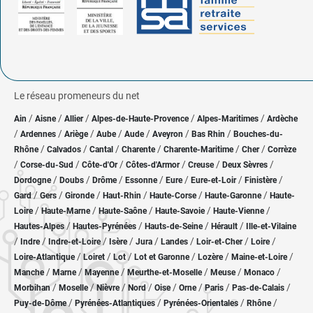
Le réseau promeneurs du net
/
/
/
/
/
Ain
Aisne
Allier
Alpes-de-Haute-Provence
Alpes-Maritimes
Ardèche
/
/
/
/
/
/
/
Ardennes
Ariège
Aube
Aude
Aveyron
Bas Rhin
Bouches-du-
/
/
/
/
/
/
Rhône
Calvados
Cantal
Charente
Charente-Maritime
Cher
Corrèze
/
/
/
/
/
/
Corse-du-Sud
Côte-d'Or
Côtes-d'Armor
Creuse
Deux Sèvres
/
/
/
/
/
/
/
Dordogne
Doubs
Drôme
Essonne
Eure
Eure-et-Loir
Finistère
/
/
/
/
/
/
Gard
Gers
Gironde
Haut-Rhin
Haute-Corse
Haute-Garonne
Haute-
/
/
/
/
/
Loire
Haute-Marne
Haute-Saône
Haute-Savoie
Haute-Vienne
/
/
/
/
Hautes-Alpes
Hautes-Pyrénées
Hauts-de-Seine
Hérault
Ille-et-Vilaine
/
/
/
/
/
/
/
/
Indre
Indre-et-Loire
Isère
Jura
Landes
Loir-et-Cher
Loire
/
/
/
/
/
/
Loire-Atlantique
Loiret
Lot
Lot et Garonne
Lozère
Maine-et-Loire
/
/
/
/
/
/
Manche
Marne
Mayenne
Meurthe-et-Moselle
Meuse
Monaco
/
/
/
/
/
/
/
/
Morbihan
Moselle
Nièvre
Nord
Oise
Orne
Paris
Pas-de-Calais
/
/
/
/
Puy-de-Dôme
Pyrénées-Atlantiques
Pyrénées-Orientales
Rhône