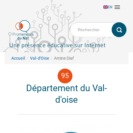
Aller

EN
au
contenu
principal
Une présence éducative sur Internet
Fil d'Ariane
Accueil
Val-d'Oise
Amine Diaf
Département du Val-
d'oise