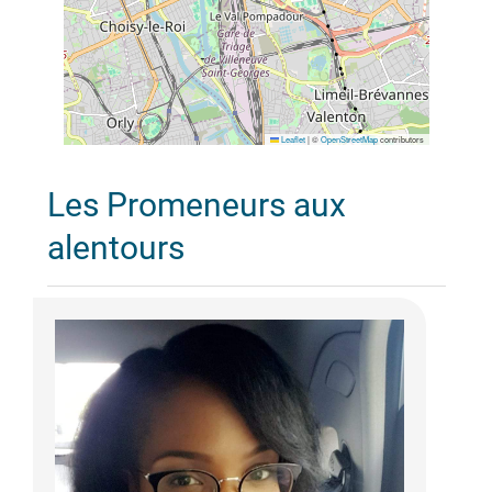
Leaflet
|
©
OpenStreetMap
contributors
Les Promeneurs aux
alentours