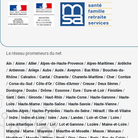
Le réseau promeneurs du net
/
/
/
/
/
Ain
Aisne
Allier
Alpes-de-Haute-Provence
Alpes-Maritimes
Ardèche
/
/
/
/
/
/
/
Ardennes
Ariège
Aube
Aude
Aveyron
Bas Rhin
Bouches-du-
/
/
/
/
/
/
Rhône
Calvados
Cantal
Charente
Charente-Maritime
Cher
Corrèze
/
/
/
/
/
/
Corse-du-Sud
Côte-d'Or
Côtes-d'Armor
Creuse
Deux Sèvres
/
/
/
/
/
/
/
Dordogne
Doubs
Drôme
Essonne
Eure
Eure-et-Loir
Finistère
/
/
/
/
/
/
Gard
Gers
Gironde
Haut-Rhin
Haute-Corse
Haute-Garonne
Haute-
/
/
/
/
/
Loire
Haute-Marne
Haute-Saône
Haute-Savoie
Haute-Vienne
/
/
/
/
Hautes-Alpes
Hautes-Pyrénées
Hauts-de-Seine
Hérault
Ille-et-Vilaine
/
/
/
/
/
/
/
/
Indre
Indre-et-Loire
Isère
Jura
Landes
Loir-et-Cher
Loire
/
/
/
/
/
/
Loire-Atlantique
Loiret
Lot
Lot et Garonne
Lozère
Maine-et-Loire
/
/
/
/
/
/
Manche
Marne
Mayenne
Meurthe-et-Moselle
Meuse
Monaco
/
/
/
/
/
/
/
/