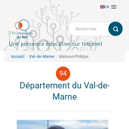
Aller

EN
au
contenu
principal
Une présence éducative sur Internet
Fil d'Ariane
Accueil
Val-de-Marne
Makane Philippe
Département du Val-de-
Marne