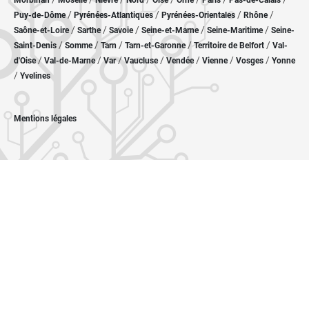
Morbihan
Moselle
Nièvre
Nord
Oise
Orne
Paris
Pas-de-Calais
/
/
/
/
Puy-de-Dôme
Pyrénées-Atlantiques
Pyrénées-Orientales
Rhône
/
/
/
/
/
Saône-et-Loire
Sarthe
Savoie
Seine-et-Marne
Seine-Maritime
Seine-
/
/
/
/
/
Saint-Denis
Somme
Tarn
Tarn-et-Garonne
Territoire de Belfort
Val-
/
/
/
/
/
/
/
d'Oise
Val-de-Marne
Var
Vaucluse
Vendée
Vienne
Vosges
Yonne
/
Yvelines
Mentions légales