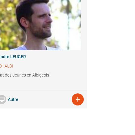
andre LEUGER
0
|
ALBI
at des Jeunes en Albigeois


Autre