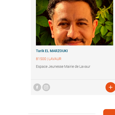
Tarik EL MARZOUKI
81500
|
LAVAUR
Espace Jeunesse Mairie de Lavaur
