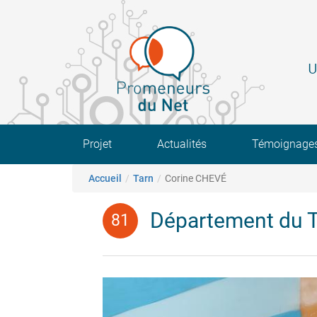
Aller
au
contenu
principal
U
Main navigation
Projet
Actualités
Témoignage
Fil d'Ariane
Accueil
Tarn
Corine CHEVÉ
Département du 