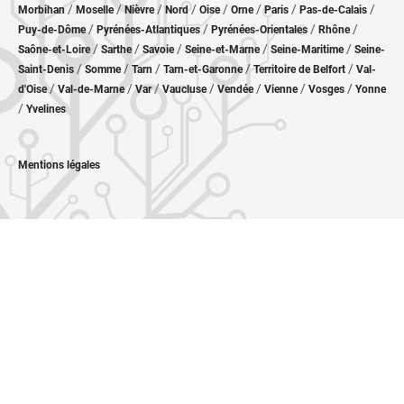
/
/
/
/
/
/
/
/
Morbihan
Moselle
Nièvre
Nord
Oise
Orne
Paris
Pas-de-Calais
/
/
/
/
Puy-de-Dôme
Pyrénées-Atlantiques
Pyrénées-Orientales
Rhône
/
/
/
/
/
Saône-et-Loire
Sarthe
Savoie
Seine-et-Marne
Seine-Maritime
Seine-
/
/
/
/
/
Saint-Denis
Somme
Tarn
Tarn-et-Garonne
Territoire de Belfort
Val-
/
/
/
/
/
/
/
d'Oise
Val-de-Marne
Var
Vaucluse
Vendée
Vienne
Vosges
Yonne
/
Yvelines
Mentions légales