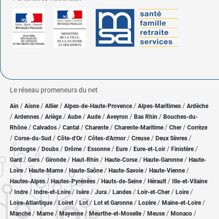
Le réseau promeneurs du net
/
/
/
/
/
Ain
Aisne
Allier
Alpes-de-Haute-Provence
Alpes-Maritimes
Ardèche
/
/
/
/
/
/
/
Ardennes
Ariège
Aube
Aude
Aveyron
Bas Rhin
Bouches-du-
/
/
/
/
/
/
Rhône
Calvados
Cantal
Charente
Charente-Maritime
Cher
Corrèze
/
/
/
/
/
/
Corse-du-Sud
Côte-d'Or
Côtes-d'Armor
Creuse
Deux Sèvres
/
/
/
/
/
/
/
Dordogne
Doubs
Drôme
Essonne
Eure
Eure-et-Loir
Finistère
/
/
/
/
/
/
Gard
Gers
Gironde
Haut-Rhin
Haute-Corse
Haute-Garonne
Haute-
/
/
/
/
/
Loire
Haute-Marne
Haute-Saône
Haute-Savoie
Haute-Vienne
/
/
/
/
Hautes-Alpes
Hautes-Pyrénées
Hauts-de-Seine
Hérault
Ille-et-Vilaine
/
/
/
/
/
/
/
/
Indre
Indre-et-Loire
Isère
Jura
Landes
Loir-et-Cher
Loire
/
/
/
/
/
/
Loire-Atlantique
Loiret
Lot
Lot et Garonne
Lozère
Maine-et-Loire
/
/
/
/
/
/
Manche
Marne
Mayenne
Meurthe-et-Moselle
Meuse
Monaco