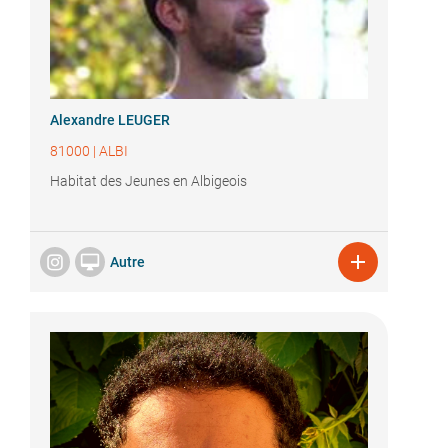
Alexandre LEUGER
81000
|
ALBI
Habitat des Jeunes en Albigeois


Autre