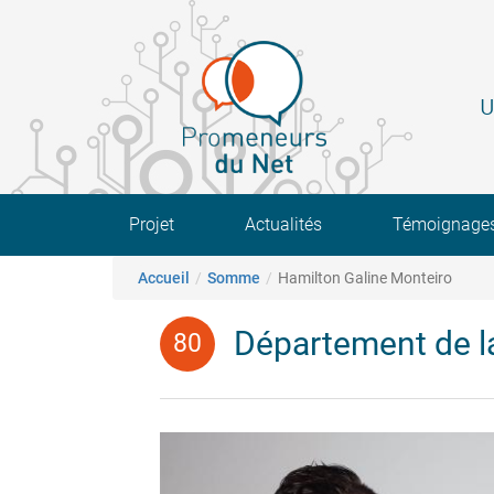
Aller
au
contenu
principal
U
Main navigation
Projet
Actualités
Témoignage
Fil d'Ariane
Accueil
Somme
Hamilton Galine Monteiro
Département de 