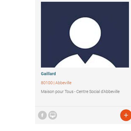
Gaillard
80100
|
Abbeville
Maison pour Tous - Centre Social d'Abbeville

