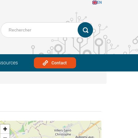
EN
ssources
Contact
+