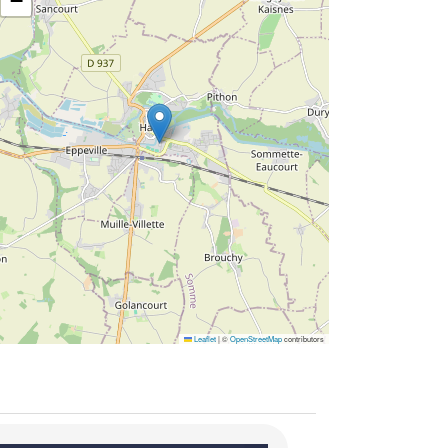
−
Leaflet
|
©
OpenStreetMap
contributors