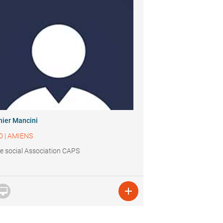
hier Mancini
0
|
AMIENS
e social Association CAPS

