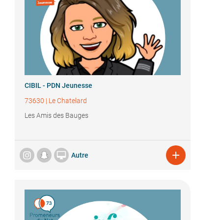
CIBIL - PDN Jeunesse
73630
|
Le Chatelard
Les Amis des Bauges


Autre