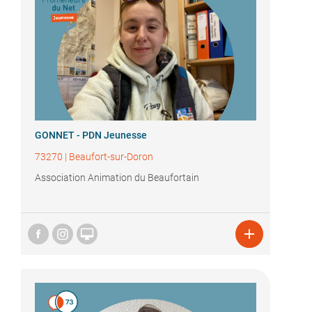
GONNET - PDN Jeunesse
73270
|
Beaufort-sur-Doron
Association Animation du Beaufortain

