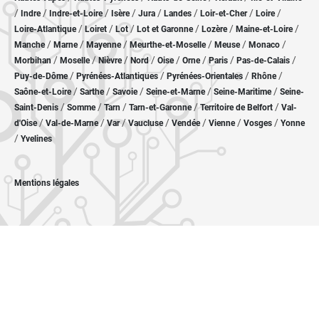
/
/
/
/
/
/
/
/
Indre
Indre-et-Loire
Isère
Jura
Landes
Loir-et-Cher
Loire
/
/
/
/
/
/
Loire-Atlantique
Loiret
Lot
Lot et Garonne
Lozère
Maine-et-Loire
/
/
/
/
/
/
Manche
Marne
Mayenne
Meurthe-et-Moselle
Meuse
Monaco
/
/
/
/
/
/
/
/
Morbihan
Moselle
Nièvre
Nord
Oise
Orne
Paris
Pas-de-Calais
/
/
/
/
Puy-de-Dôme
Pyrénées-Atlantiques
Pyrénées-Orientales
Rhône
/
/
/
/
/
Saône-et-Loire
Sarthe
Savoie
Seine-et-Marne
Seine-Maritime
Seine-
/
/
/
/
/
Saint-Denis
Somme
Tarn
Tarn-et-Garonne
Territoire de Belfort
Val-
/
/
/
/
/
/
/
d'Oise
Val-de-Marne
Var
Vaucluse
Vendée
Vienne
Vosges
Yonne
/
Yvelines
Mentions légales