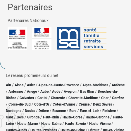
Partenaires
Partenaires Nationaux
Le réseau promeneurs du net
/
/
/
/
/
Ain
Aisne
Allier
Alpes-de-Haute-Provence
Alpes-Maritimes
Ardèche
/
/
/
/
/
/
/
Ardennes
Ariège
Aube
Aude
Aveyron
Bas Rhin
Bouches-du-
/
/
/
/
/
/
Rhône
Calvados
Cantal
Charente
Charente-Maritime
Cher
Corrèze
/
/
/
/
/
/
Corse-du-Sud
Côte-d'Or
Côtes-d'Armor
Creuse
Deux Sèvres
/
/
/
/
/
/
/
Dordogne
Doubs
Drôme
Essonne
Eure
Eure-et-Loir
Finistère
/
/
/
/
/
/
Gard
Gers
Gironde
Haut-Rhin
Haute-Corse
Haute-Garonne
Haute-
/
/
/
/
/
Loire
Haute-Marne
Haute-Saône
Haute-Savoie
Haute-Vienne
/
/
/
/
Hautes-Alpes
Hautes-Pyrénées
Hauts-de-Seine
Hérault
Ille-et-Vilaine