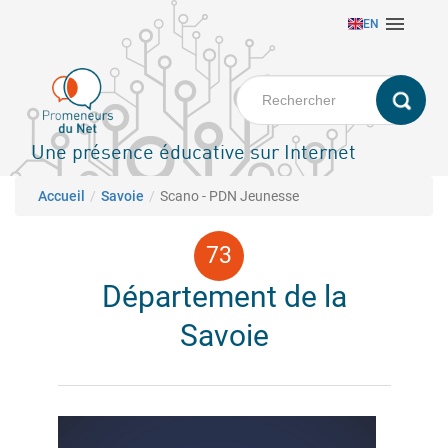
Aller

EN
au
contenu
principal
Une présence éducative sur Internet
Fil d'Ariane
Accueil
Savoie
Scano - PDN Jeunesse
Département de la
Savoie