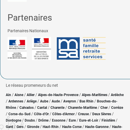
Partenaires
Partenaires Nationaux
Le réseau promeneurs du net
/
/
/
/
/
Ain
Aisne
Allier
Alpes-de-Haute-Provence
Alpes-Maritimes
Ardèche
/
/
/
/
/
/
/
Ardennes
Ariège
Aube
Aude
Aveyron
Bas Rhin
Bouches-du-
/
/
/
/
/
/
Rhône
Calvados
Cantal
Charente
Charente-Maritime
Cher
Corrèze
/
/
/
/
/
/
Corse-du-Sud
Côte-d'Or
Côtes-d'Armor
Creuse
Deux Sèvres
/
/
/
/
/
/
/
Dordogne
Doubs
Drôme
Essonne
Eure
Eure-et-Loir
Finistère
/
/
/
/
/
/
Gard
Gers
Gironde
Haut-Rhin
Haute-Corse
Haute-Garonne
Haute-