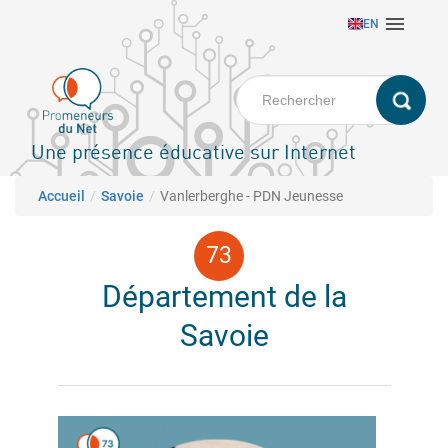
Aller

EN
au
contenu
principal
Une présence éducative sur Internet
Fil d'Ariane
Accueil
Savoie
Vanlerberghe - PDN Jeunesse
Département de la
Savoie