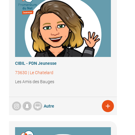
CIBIL - PDN Jeunesse
73630
|
Le Chatelard
Les Amis des Bauges


Autre