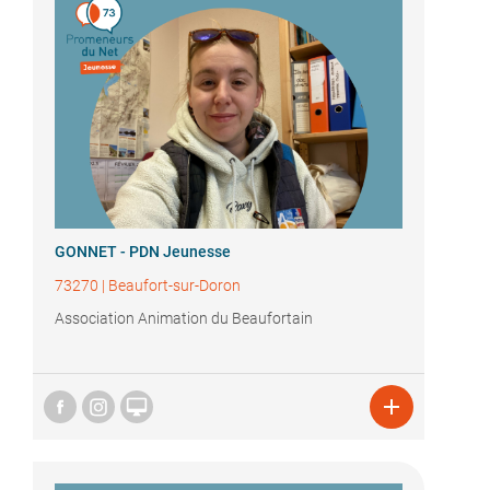
GONNET - PDN Jeunesse
73270
|
Beaufort-sur-Doron
Association Animation du Beaufortain

