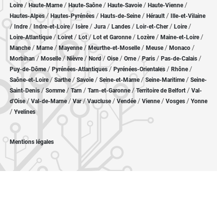
/
/
/
/
/
Loire
Haute-Marne
Haute-Saône
Haute-Savoie
Haute-Vienne
/
/
/
/
Hautes-Alpes
Hautes-Pyrénées
Hauts-de-Seine
Hérault
Ille-et-Vilaine
/
/
/
/
/
/
/
/
Indre
Indre-et-Loire
Isère
Jura
Landes
Loir-et-Cher
Loire
/
/
/
/
/
/
Loire-Atlantique
Loiret
Lot
Lot et Garonne
Lozère
Maine-et-Loire
/
/
/
/
/
/
Manche
Marne
Mayenne
Meurthe-et-Moselle
Meuse
Monaco
/
/
/
/
/
/
/
/
Morbihan
Moselle
Nièvre
Nord
Oise
Orne
Paris
Pas-de-Calais
/
/
/
/
Puy-de-Dôme
Pyrénées-Atlantiques
Pyrénées-Orientales
Rhône
/
/
/
/
/
Saône-et-Loire
Sarthe
Savoie
Seine-et-Marne
Seine-Maritime
Seine-
/
/
/
/
/
Saint-Denis
Somme
Tarn
Tarn-et-Garonne
Territoire de Belfort
Val-
/
/
/
/
/
/
/
d'Oise
Val-de-Marne
Var
Vaucluse
Vendée
Vienne
Vosges
Yonne
/
Yvelines
Mentions légales