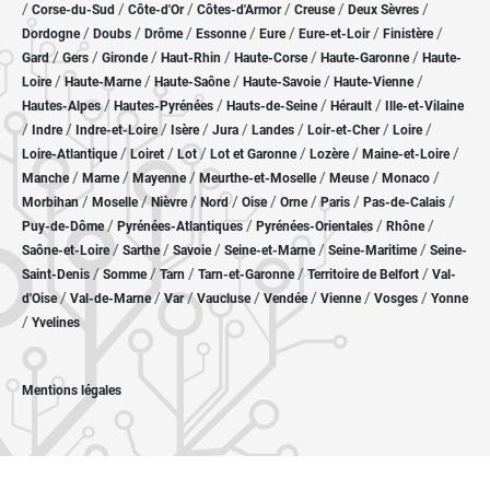
/
/
/
/
/
/
Corse-du-Sud
Côte-d'Or
Côtes-d'Armor
Creuse
Deux Sèvres
/
/
/
/
/
/
/
Dordogne
Doubs
Drôme
Essonne
Eure
Eure-et-Loir
Finistère
/
/
/
/
/
/
Gard
Gers
Gironde
Haut-Rhin
Haute-Corse
Haute-Garonne
Haute-
/
/
/
/
/
Loire
Haute-Marne
Haute-Saône
Haute-Savoie
Haute-Vienne
/
/
/
/
Hautes-Alpes
Hautes-Pyrénées
Hauts-de-Seine
Hérault
Ille-et-Vilaine
/
/
/
/
/
/
/
/
Indre
Indre-et-Loire
Isère
Jura
Landes
Loir-et-Cher
Loire
/
/
/
/
/
/
Loire-Atlantique
Loiret
Lot
Lot et Garonne
Lozère
Maine-et-Loire
/
/
/
/
/
/
Manche
Marne
Mayenne
Meurthe-et-Moselle
Meuse
Monaco
/
/
/
/
/
/
/
/
Morbihan
Moselle
Nièvre
Nord
Oise
Orne
Paris
Pas-de-Calais
/
/
/
/
Puy-de-Dôme
Pyrénées-Atlantiques
Pyrénées-Orientales
Rhône
/
/
/
/
/
Saône-et-Loire
Sarthe
Savoie
Seine-et-Marne
Seine-Maritime
Seine-
/
/
/
/
/
Saint-Denis
Somme
Tarn
Tarn-et-Garonne
Territoire de Belfort
Val-
/
/
/
/
/
/
/
d'Oise
Val-de-Marne
Var
Vaucluse
Vendée
Vienne
Vosges
Yonne
/
Yvelines
Mentions légales