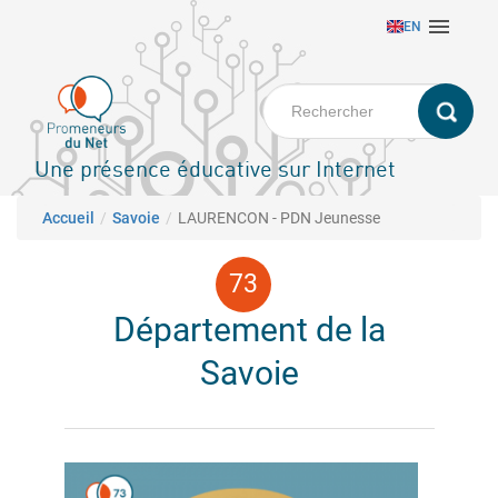
Aller

EN
au
contenu
principal
Une présence éducative sur Internet
Fil d'Ariane
Accueil
Savoie
LAURENCON - PDN Jeunesse
Département de la
Savoie