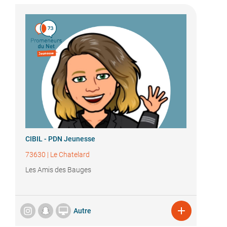
CIBIL - PDN Jeunesse
73630
|
Le Chatelard
Les Amis des Bauges


Autre