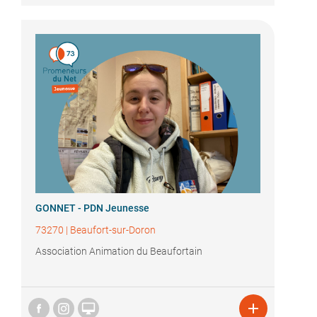
GONNET - PDN Jeunesse
73270
|
Beaufort-sur-Doron
Association Animation du Beaufortain

